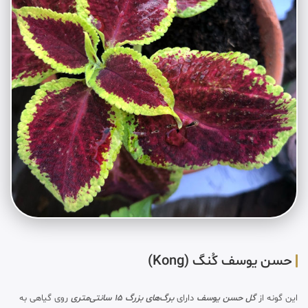
حسن یوسف کُنگ (Kong)
این گونه از
گل حسن یوسف
دارای
برگ‌های بزرگ 15 سانتی‌متری
روی گیاهی به