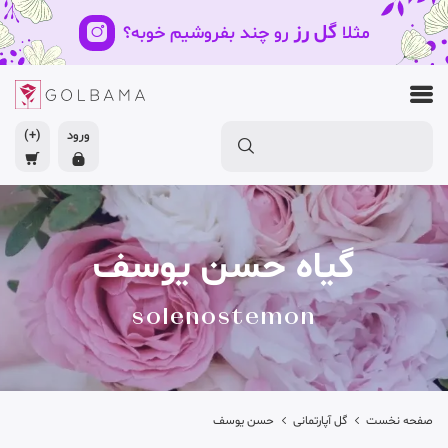
گل رز
مثلا
رو چند بفروشیم خوبه؟
ورود
(+)
گیاه حسن یوسف
solenostemon
صفحه نخست
گل آپارتمانی
حسن یوسف