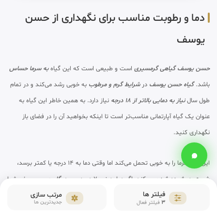
دما و رطوبت مناسب برای نگهداری از حسن
یوسف
حسن یوسف گیاهی گرمسیری
است و طبیعی است که این گیاه
به سرما حساس
باشد.
گیاه حسن یوسف
در
شرایط گرم و مرطوب
به خوبی رشد می‌کند و در تمام
طول سال
نیاز به دمایی بالاتر از 18 درجه
نیاز دارد. به همین خاطر این گیاه به
عنوان یک گیاه آپارتمانی مناسب‌تر است تا اینکه بخواهید آن را در فضای باز
نگهداری کنید.
این گیاه گرما را به خوبی تحمل می‌کند اما وقتی دما به 14 درجه یا کمتر برسد،
شروع به
پژمرده شدن
می‌کند. اگر دما به زیر 7 درجه برسد،
گل حسن یوسف
شما
فیلتر ها
مرتب سازی
می‌میرد. بنابراین اگر
حسن یوسف
را در حیاط یا تراس خانه‌ی خود نگهداری
3
جدیدترین ها
فیلتر فعال
می‌کنید بهتر است با شروع فصل سرما آن را به داخل ساختمان و محیطی گرم