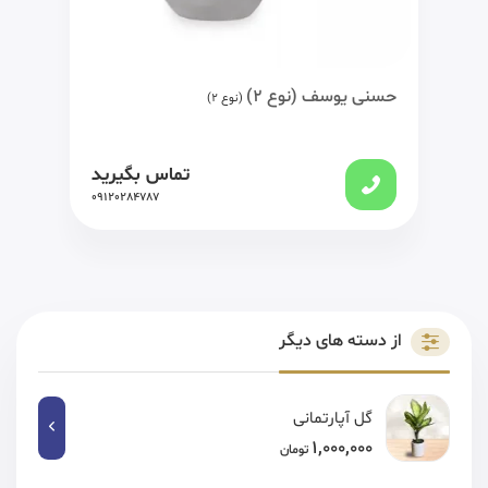
حسنی یوسف (نوع 2)
(نوع 2)
تماس بگیرید
09120284787
از دسته های دیگر
گل آپارتمانی
1,000,000
تومان