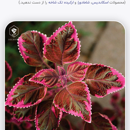
(محصولات
اسکاندیس
،
شامادورا
و
ارکیده تک شاخه
را از دست ندهید.)