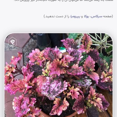
(صفحه
سیکاس
،
یوکا
و
پپرومیا
را از دست ندهید.)