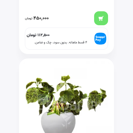
450,000
تومان
112,500
تومان
۴ قسط ماهانه. بدون سود، چک و ضامن.