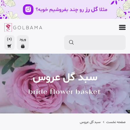
گل رز
مثلا
رو چند بفروشیم خوبه؟
ورود
(+)
سبد گل عروس
bride flower basket
صفحه نخست
سبد گل عروس