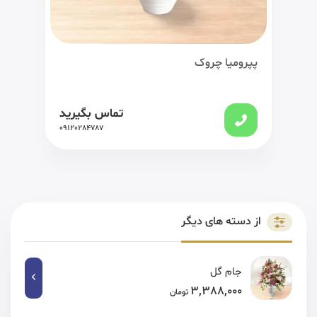
پپرومیا چروک
تماس بگیرید
09120284787
از دسته های دیگر
جام گل
3,388,000
تومان