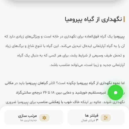
نگهداری از گیاه پپرومیا
پِپرومیا
یک گیاه فوق‌العاده برای نگهداری در خانه است و ویژگی‌های زیادی دارد که
آن را به گیاه آپارتمانی ایده‌ال تبدیل می‌کند. این گیاه با تنوع شاخ و برگ‌های زیاد
و تحمل طیف وسیعی از شرایط رشد، برای هر کسی که به دنبال یک گیاه
آپارتمانی جدید و زیبا است، می‌تواند مناسب باشد.
اما
نحوه نگهداری از گیاه پپرومیا
چگونه است؟ اکثر
گیاهان پِپرومیا
باید در
مکانی
روشن با نور غیرمستقیم خورشید
و
دمایی بین 18 تا 26 درجه‌ی سانتی‌گراد
نگهداری شوند. علاوه بر اینکه
خاک خوب با زهکشی مناسب
برای پِپرومیا ضروری
است،
آبیاری
باید پس از خشک شدن سطح بالایی خاک انجام شود و
کوددهی
به
فیلتر ها
مرتب سازی
3
جدیدترین ها
فیلتر فعال
پپرومیا نیز در فصل رشد ماهی یکبار کافی است. در ادامه بیشتر در خصوص