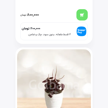
800,000
تومان
200,000
تومان
۴ قسط ماهانه. بدون سود، چک و ضامن.