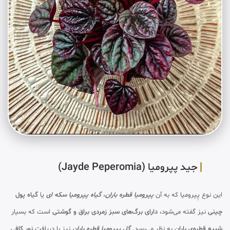
جید پپرومیا (Jayde Peperomia)
این نوع پِپرومیا که به آن
پپرومیا قطره باران
،
گیاه پپرومیا سکه ای
یا
گیاه پول
چینی
نیز گفته می‌شود،
دارای برگ‌های سبز زمردی براق و گوشتی
است که بسیار
شبیه قطره‌ی باران
به نظر می‌رسد.
گل پپرومیا قطره باران
نیز با دریافت
نور کافی