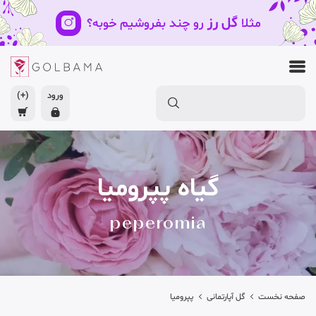
گل رز
مثلا
رو چند بفروشیم خوبه؟
ورود
(+)
گیاه پپرومیا
peperomia
صفحه نخست
گل آپارتمانی
پپرومیا