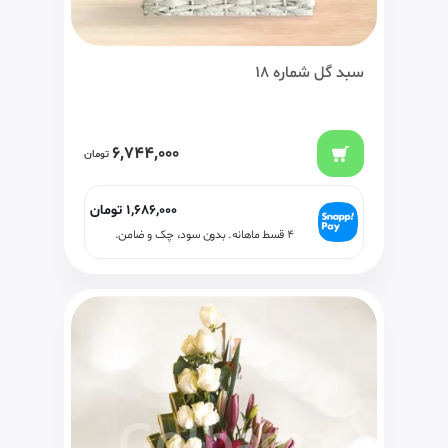
سبد گل شماره 18
6,744,000
تومان
1,686,000
تومان
۴ قسط ماهانه. بدون سود، چک و ضامن.