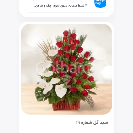
۴ قسط ماهانه. بدون سود، چک و ضامن.
سبد گل شماره 19