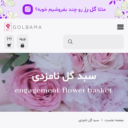
گل رز
مثلا
رو چند بفروشیم خوبه؟
ورود
(+)
سبد گل نامزدی
engagement flower basket
صفحه نخست
سبد گل نامزدی