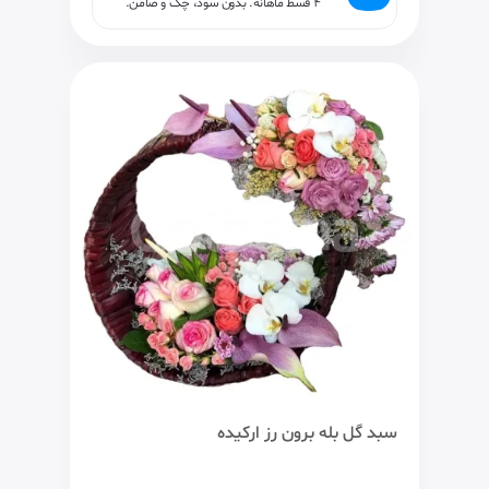
۴ قسط ماهانه. بدون سود، چک و ضامن.
سبد گل بله برون رز ارکیده