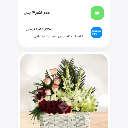
4,051,000
تومان
1,012,750
تومان
۴ قسط ماهانه. بدون سود، چک و ضامن.