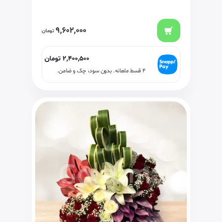
9,602,000
تومان
2,400,500
تومان
۴ قسط ماهانه. بدون سود، چک و ضامن.