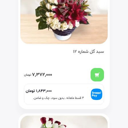
سبد گل شماره 12
7,372,000
تومان
1,843,000
تومان
۴ قسط ماهانه. بدون سود، چک و ضامن.