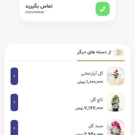
تماس بگیرید
09120284787
از دسته های دیگر
گل آپارتمانی
1,000,000
تومان
تاج گل
7,167,000
تومان
سبد گل
2,640,000
تومان