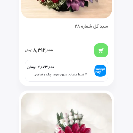
سبد گل شماره 28
8,292,000
تومان
2,073,000
تومان
۴ قسط ماهانه. بدون سود، چک و ضامن.