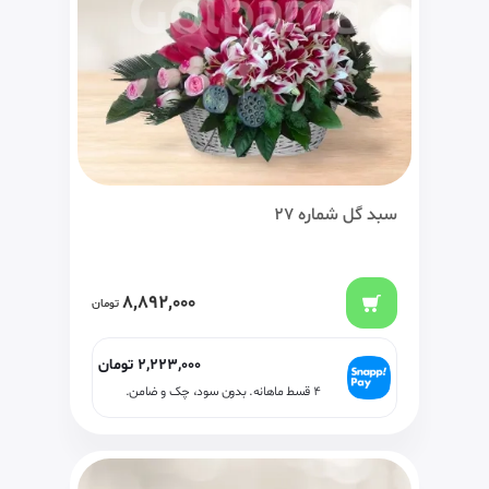
سبد گل شماره 27
8,892,000
تومان
2,223,000
تومان
۴ قسط ماهانه. بدون سود، چک و ضامن.