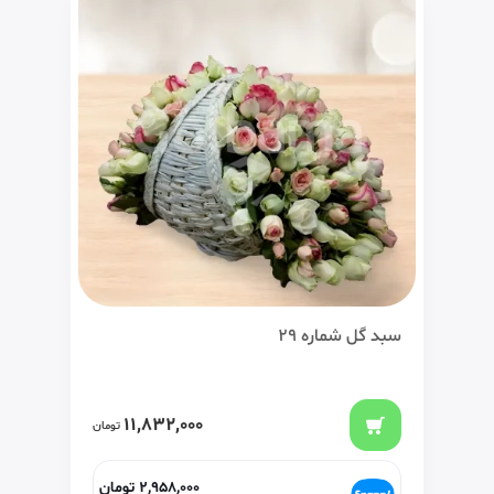
سبد گل شماره 29
11,832,000
تومان
2,958,000
تومان