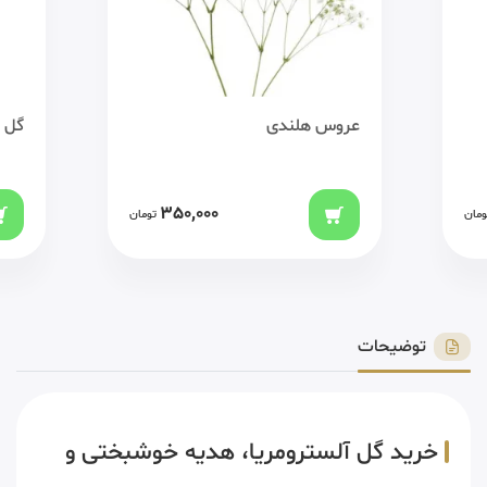
عروس هلندی
گل ر
350,000
ومان
تومان
توضیحات
خرید گل آلسترومریا، هدیه خوشبختی و