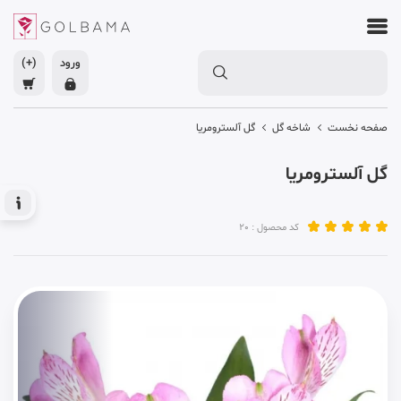
ورود
(+)
صفحه نخست
شاخه گل
گل آلسترومریا
گل آلسترومریا
کد محصول : 20