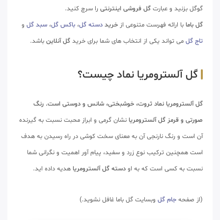
گوگل بزنید و عبارت
گل فروشی اینترنتی
را سرچ کنید.
گل باما
با ارائه فهرست متنوعی از
خرید
دسته گل
،
باکس گل
،
سبد گل
و
تاج گل
می تواند یکی از انتخاب های شما برای خرید
گل آنلاین
باشد.
گل آلسترومریا نماد چیست؟
گل آلسترومریا نماد ثروت، خوشبختی، شانس و دوستی است.
رنگ
صورتی و قرمز گل آلسترومریا
نشان گرمی و ابراز محبت نسبت به گیرنده
آن است و رنگ نارنجی آن به معنای سخت کوشی در راه رسیدن به هدف
است همچنین ترکیب نوع زرد و سفید، پیام آور اهمیت و نگرانی شما
نسبت به کسی است که به او
دسته گل آلسترومریا
هدیه داده اید.
(از صفحه
جام گل
وبسایت گل باما غافل نشوید.)