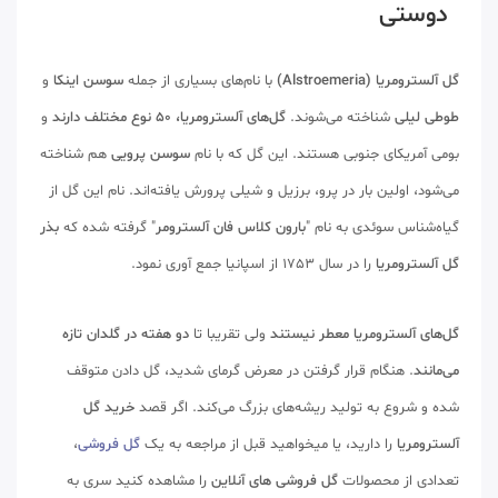
دوستی
گل آلسترومریا
(Alstroemeria)
با نام‌های بسیاری از جمله
سوسن اینکا
و
طوطی لیلی
شناخته می‌شوند.
گل‌های آلسترومریا، 50 نوع مختلف دارند
و
بومی آمریکای جنوبی هستند. این گل که با نام
سوسن پرویی
هم شناخته
می‌شود، اولین بار در پرو، برزیل و شیلی پرورش یافته‌اند. نام این گل از
گیاه‌شناس سوئدی به نام "
بارون کلاس فان آلسترومر
" گرفته شده که
بذر
گل آلسترومریا
را در سال 1753 از اسپانیا جمع آوری نمود.
گل‌های آلسترومریا
معطر نیستند
ولی تقریبا تا
دو هفته در گلدان تازه
می‌مانند
. هنگام قرار گرفتن در معرض گرمای شدید، گل دادن متوقف
شده و شروع به تولید ریشه‌های بزرگ می‌کند. اگر قصد
خرید گل
آلسترومریا
را دارید، یا میخواهید قبل از مراجعه به یک
گل فروشی
،
تعدادی از محصولات
گل فروشی های آنلاین
را مشاهده کنید سری به