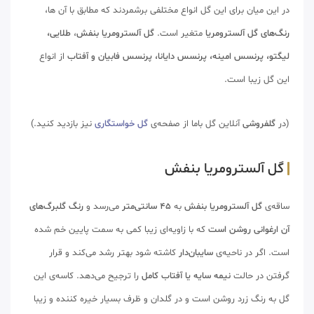
در این میان برای این گل انواع مختلفی برشمردند که مطابق با آن ها،
رنگ‌های گل آلسترومریا
متغیر است.
گل آلسترومریا بنفش
،
طلایی،
لیگتو، پرنسس امینه، پرنسس دایانا، پرنسس فابیان و آفتاب
از انواع
این گل زیبا است.
(در
گلفروشی
آنلاین گل باما از صفحه‌ی
گل خواستگاری
نیز بازدید کنید.)
گل آلسترومریا بنفش
ساقه‌ی
گل
آلسترومریا بنفش
به
45 سانتی‌متر
می‌رسد و
رنگ گلبرگ‌های
آن ارغوانی روشن است
که با زاویه‌ای زیبا کمی به سمت پایین خم شده
است. اگر در ناحیه‌ی
سایبان‌دار
کاشته شود بهتر رشد می‌کند و قرار
گرفتن در حالت
نیمه سایه یا آفتاب کامل
را ترجیح می‌دهد. کاسه‌ی این
گل به رنگ زرد روشن است و در گلدان و ظرف بسیار خیره کننده و زیبا