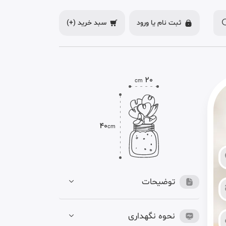
ثبت نام یا
ورود
سبد خرید
(+)
20
cm
40
cm
توضیحات
نحوه نگهداری