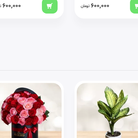
600,000
600,000
تومان
ت