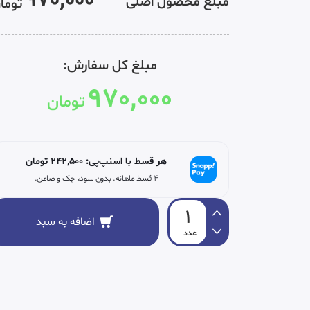
970,000
مبلغ محصول اصلی
توما
مبلغ کل سفارش:
970,000
تومان
هر قسط با اسنپ‌پی:
242,500
تومان
۴ قسط ماهانه. بدون سود، چک و ضامن.
اضافه به سبد