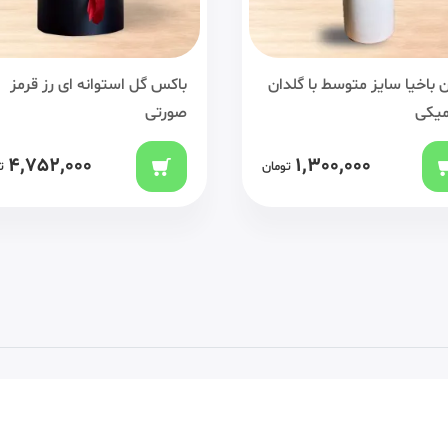
 باخیا سایز متوسط با گلدان
باکس گل استوانه ای رز قرمز
میکی
صورتی
4,752,000
1,300,000
تومان
ت