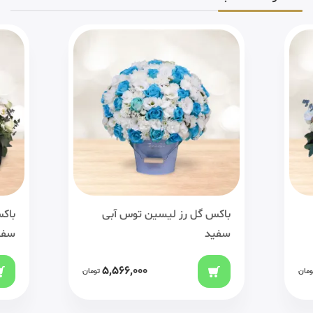
باکس گل رز لیسین توس آبی
باک
سفید
سفی
5,566,000
ومان
تومان