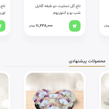
تاج گل تسلیت دو طبقه گلایل
تاج 
شب بو و آنتوریوم
اوری
11,228,000
ومان
تومان
محصولات پیشنهادی