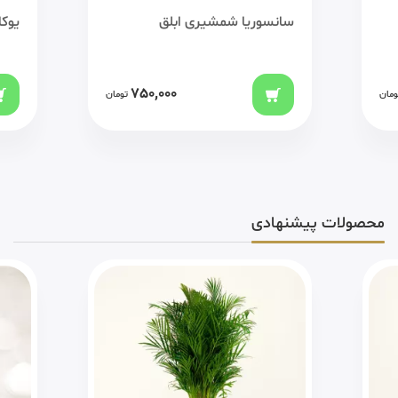
سانسوریا شمشیری ابلق
یوکا
750,000
ومان
تومان
محصولات پیشنهادی