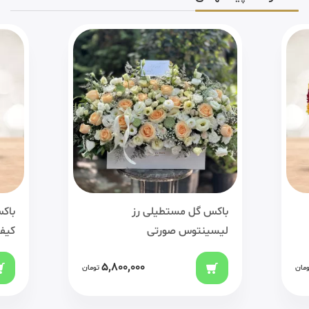
باکس گل مستطیلی رز
باک
لیسینتوس صورتی
کیف
5,800,000
ومان
تومان