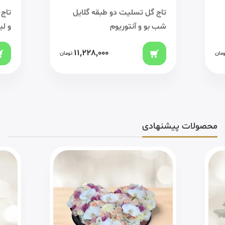
تاج گل تسلیت دو طبقه گلایل
تاج 
شب بو و آنتوریوم
و لی
11,228,000
ومان
تومان
محصولات پیشنهادی