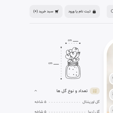
ثبت نام یا
ورود
سبد خرید
(+)
___
cm
___
cm
تعداد و نوع گل ها
گل اورینتال
5 شاخه
گل ژربرا
5 شاخه