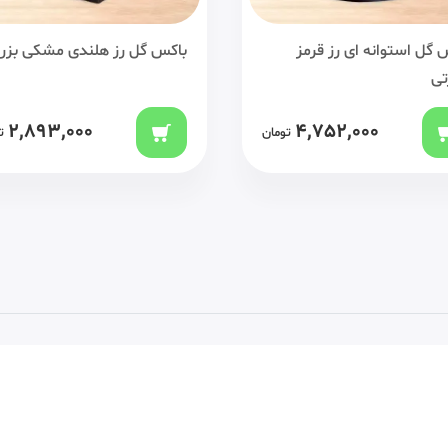
اکس گل رز هلندی مشکی بزرگ
باکس گل مستطیلی بزرگ ر
مینیاتور ارکیده بنفش
,198,000
2,893,000
تومان