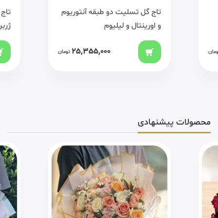
تاج گل تسلیت دو طبقه آنتوریوم
تاج 
و اورینتال و لیلیوم
ژربر
25,355,000
ومان
تومان
محصولات پیشنهادی