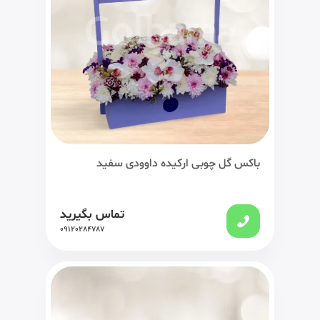
باکس گل چوبی ارکیده داوودی سفید
تماس بگیرید
09120284787