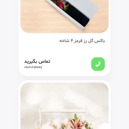
باکس گل رز قرمز 4 شاخه
تماس بگیرید
09120284787