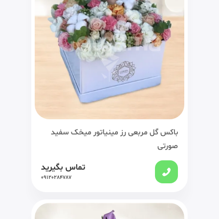
باکس گل مربعی رز مینیاتور میخک سفید
صورتی
تماس بگیرید
09120284787