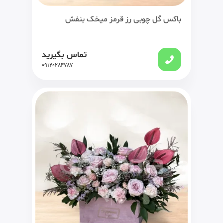
باکس گل چوبی رز قرمز میخک بنفش
تماس بگیرید
09120284787