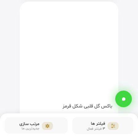
باکس گل قلبی شکل قرمز
فیلتر ها
مرتب سازی
تماس بگیرید
3
جدیدترین ها
فیلتر فعال
09120284787