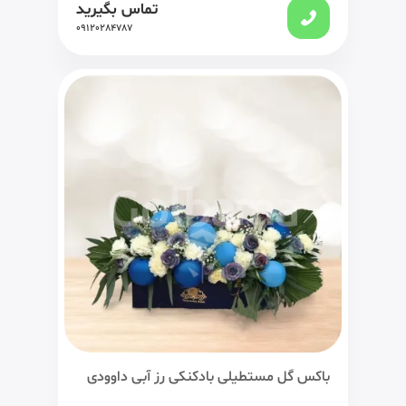
تماس بگیرید
09120284787
باکس گل مستطیلی بادکنکی رز آبی داوودی