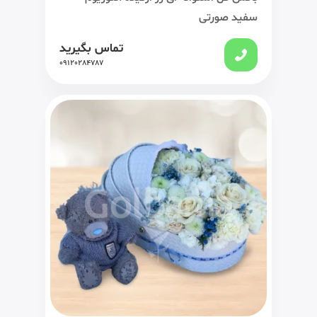
سفید صورتی
تماس بگیرید
09120284787