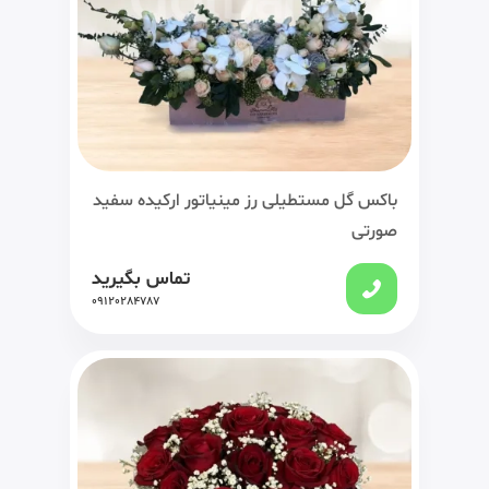
باکس گل مستطیلی رز مینیاتور ارکیده سفید
صورتی
تماس بگیرید
09120284787