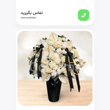
تماس بگیرید
09120284787