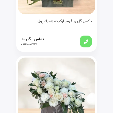
باکس گل رز قرمز ارکیده همراه پول
تماس بگیرید
09120284787