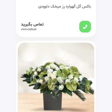
باکس گل گهواره رز میخک داوودی
تماس بگیرید
09120284787