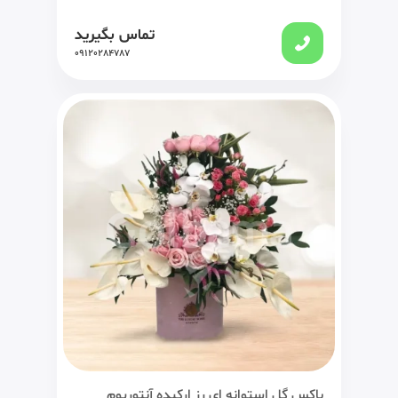
تماس بگیرید
09120284787
باکس گل استوانه ای رز ارکیده آنتوریوم