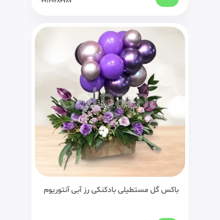
09120284787
باکس گل مستطیلی بادکنکی رز آبی آنتوریوم