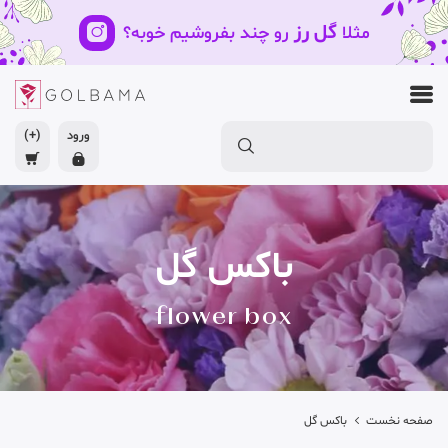
گل رز
مثلا
رو چند بفروشیم خوبه؟
ورود
(+)
باکس گل
flower box
صفحه نخست
باکس گل