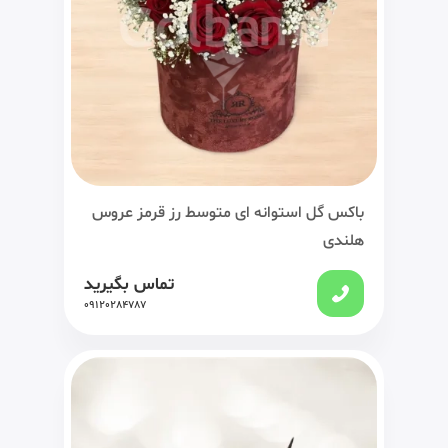
باکس گل استوانه ای متوسط رز قرمز عروس
هلندی
تماس بگیرید
09120284787