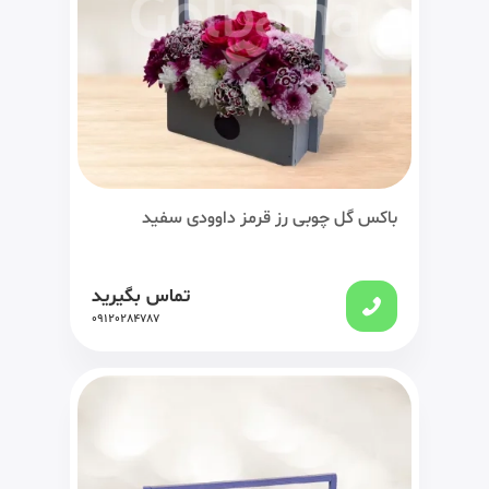
باکس گل چوبی رز قرمز داوودی سفید
تماس بگیرید
09120284787