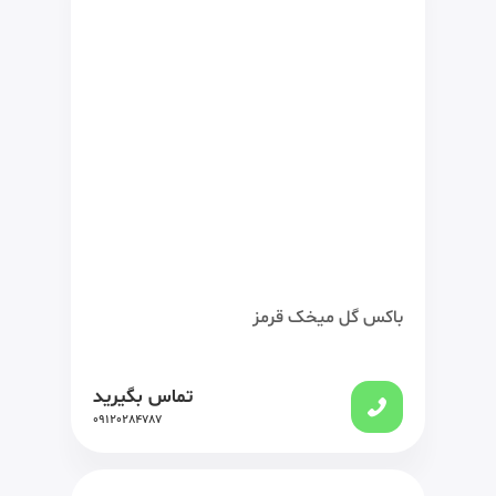
باکس گل میخک قرمز
تماس بگیرید
09120284787