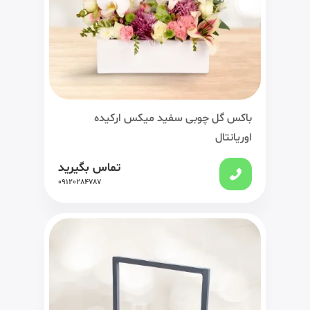
باکس گل چوبی سفید میکس ارکیده
اوریانتال
تماس بگیرید
09120284787