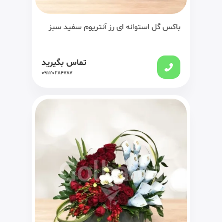
باکس گل استوانه ای رز آنتریوم سفید سبز
تماس بگیرید
09120284787