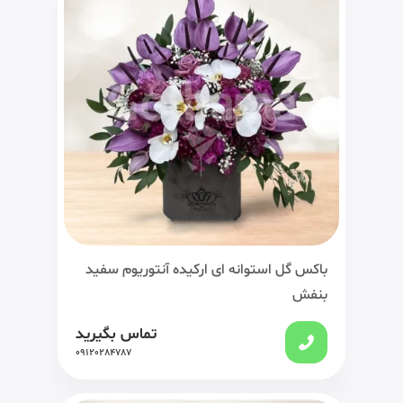
باکس گل استوانه ای ارکیده آنتوریوم سفید
بنفش
تماس بگیرید
09120284787