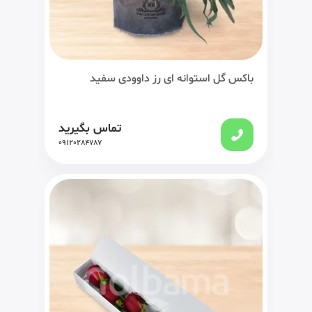
باکس گل استوانه ای رز داوودی سفید
تماس بگیرید
09120284787