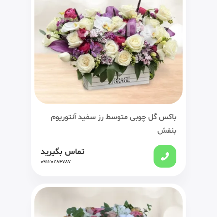
باکس گل چوبی متوسط رز سفید آنتوریوم
بنفش
تماس بگیرید
09120284787