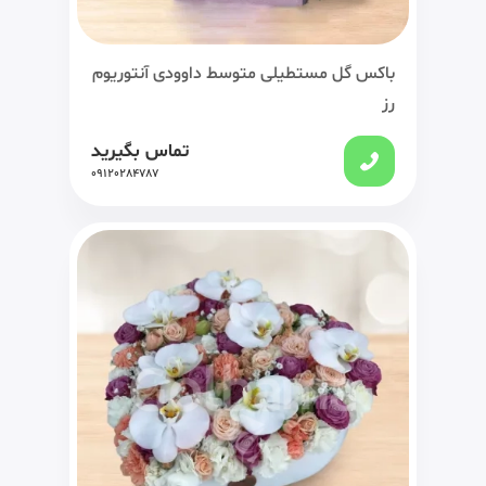
باکس گل مستطیلی متوسط داوودی آنتوریوم
رز
تماس بگیرید
09120284787