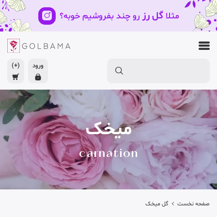
گل رز
مثلا
رو چند بفروشیم خوبه؟
ورود
(+)
میخک
carnation
صفحه نخست
گل میخک