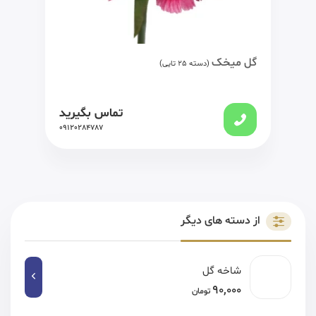
گل میخک
(دسته 25 تایی)
تماس بگیرید
09120284787
از دسته های دیگر
شاخه گل
90,000
تومان