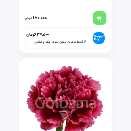
150,000
تومان
37,500
تومان
۴ قسط ماهانه. بدون سود، چک و ضامن.