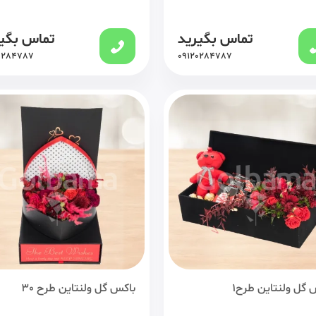
تماس بگیرید
تماس بگی
0284787
09120284787
 گل ولنتاین طرح1
باکس گل ولنتاین طرح 30