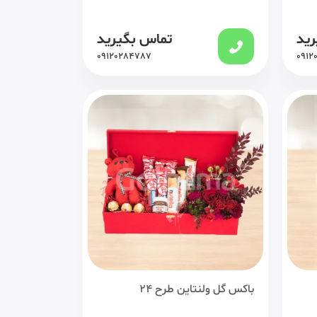
رید
تماس بگیرید
09120284787
0912
باکس گل ولنتاین طرح 24