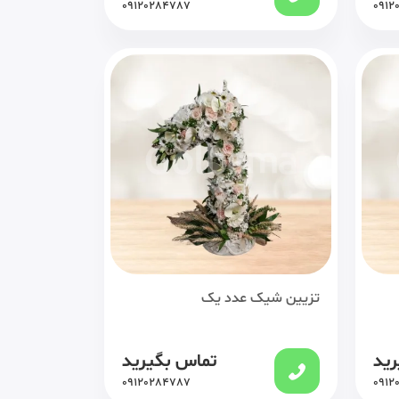
09120284787
0912
تزیین شیک عدد یک
رید
تماس بگیرید
09120284787
0912