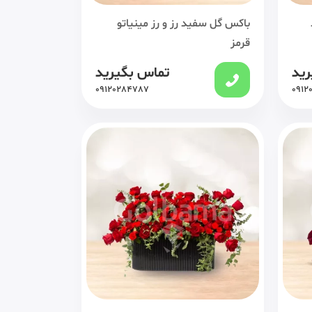
باکس گل سفید رز و رز مینیاتو
قرمز
رید
تماس بگیرید
09120284787
0912