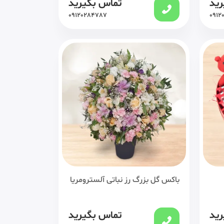
رید
تماس بگیرید
09120284787
0912
باکس گل بزرگ رز نباتی آلسترومریا
رید
تماس بگیرید