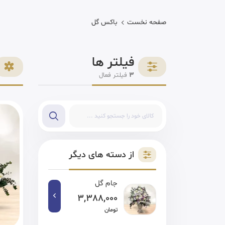
صفحه نخست
باکس گل
فیلتر ها
3
فیلتر فعال
از دسته های دیگر
جام گل
3,388,000
تومان