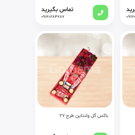
رید
تماس بگیرید
09120284787
0912
باکس گل ولنتاین طرح 27