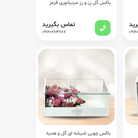
باکس گل رز و رز مینیاتوری قرمز
رید
تماس بگیرید
09120284787
0912
باکس چوبی شیشه ای گل و هدیه