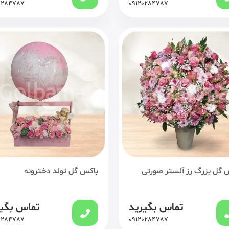
0284787
09120284787
 گل بزرگ رز آلستر صورتی
باکس گل تولد دخترونه
تماس بگیرید
تماس بگی
0284787
09120284787