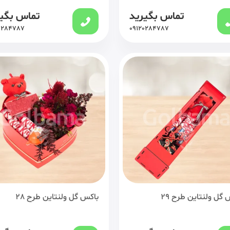
تماس بگیرید
تماس بگی
0284787
09120284787
 گل ولنتاین طرح 29
باکس گل ولنتاین طرح 28