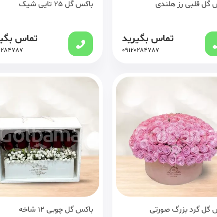
 گل قلبی رز هلندی
باکس گل 25 تایی شیک
تماس بگیرید
تماس بگی
0284787
09120284787
 گل گرد بزرگ صورتی
باکس گل چوبی 12 شاخه