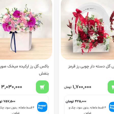
 گل دسته دار چوبی رز قرمز
باکس گل رز ارکیده میخک صور
بنفش
3,030,000
1,700,000
تومان
425,000
تومان
757,500
تو
۴ قسط ماهانه. بدون سود، چک و
۴ قسط ماهانه. بدون سود، چک
ضامن.
ضامن.