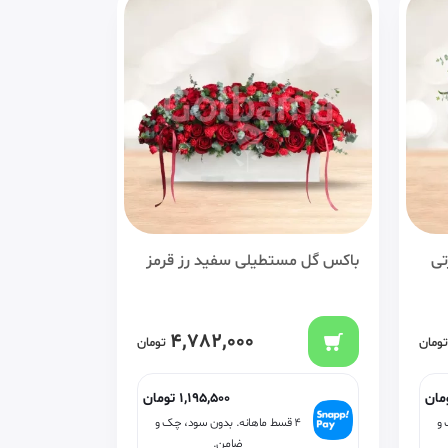
تی
باکس گل مستطیلی سفید رز قرمز
4,782,000
تومان
تومان
مان
1,195,500
تومان
 و
۴ قسط ماهانه. بدون سود، چک و
ضامن.