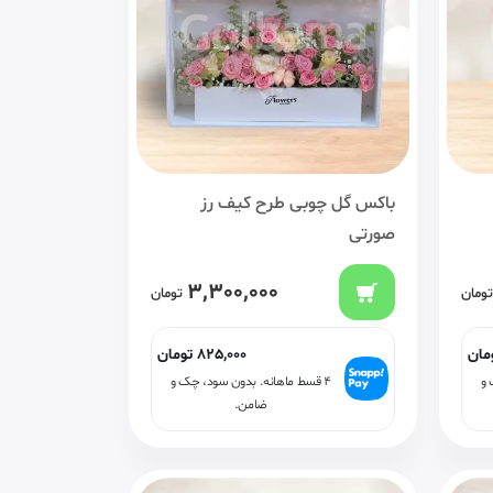
باکس گل چوبی طرح کیف رز
صورتی
3,300,000
تومان
تومان
مان
825,000
تومان
 و
۴ قسط ماهانه. بدون سود، چک و
ضامن.