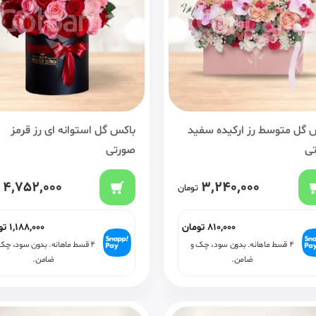
 گل متوسط رز ارکیده سفید
باکس گل استوانه ای رز قرمز
ی
صورتی
4,752,000
3,240,000
تومان
810,000
تومان
1,188,000
تو
۴ قسط ماهانه. بدون سود، چک و
۴ قسط ماهانه. بدون سود، چک
ضامن.
ضامن.