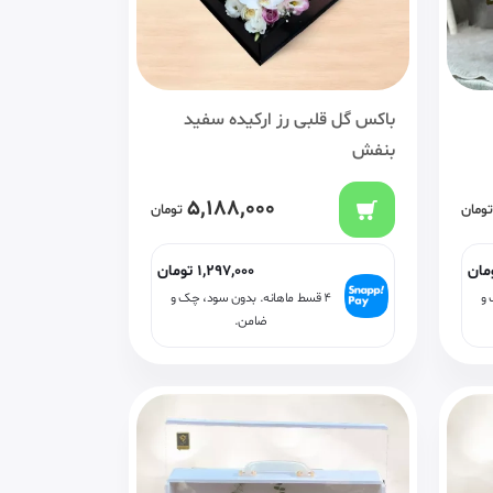
باکس گل قلبی رز ارکیده سفید
بنفش
5,188,000
تومان
تومان
مان
1,297,000
تومان
 و
۴ قسط ماهانه. بدون سود، چک و
ضامن.