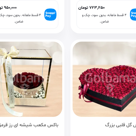
723,250
تومان
950,000
تو
۴ قسط ماهانه. بدون سود، چک و
۴ قسط ماهانه. بدون سود، چک
ضامن.
ضامن.
 گل قلبی بزرگ
باکس مکعب شیشه ای رز قرمز