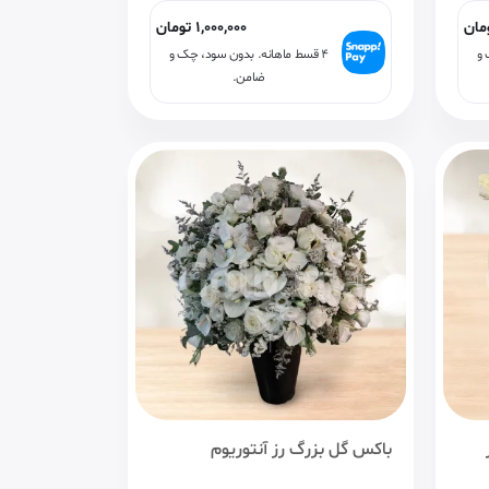
مان
1,000,000
تومان
 و
۴ قسط ماهانه. بدون سود، چک و
ضامن.
باکس گل بزرگ رز آنتوریوم