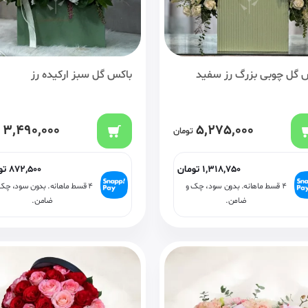
 گل چوبی بزرگ رز سفید
باکس گل سبز ارکیده رز
3,490,000
5,275,000
تومان
1,318,750
تومان
872,500
تو
۴ قسط ماهانه. بدون سود، چک و
۴ قسط ماهانه. بدون سود، چک
ضامن.
ضامن.