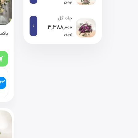
تومان
جام گل
3,388,000
باکس
تومان