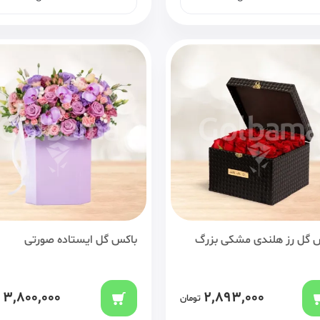
 گل رز هلندی مشکی بزرگ
باکس گل ایستاده صورتی
3,800,000
2,893,000
تومان