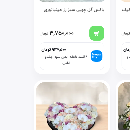
کیف
باکس گل چوبی سبز رز مینیاتوری
3,750,000
تومان
تومان
مان
937,500
تومان
 و
۴ قسط ماهانه. بدون سود، چک و
ضامن.