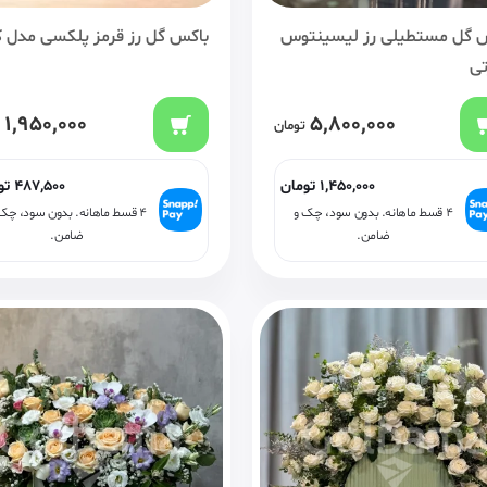
 گل مستطیلی رز لیسینتوس
باکس گل رز قرمز پلکسی مدل 
ی
1,950,000
5,800,000
تومان
1,450,000
تومان
487,500
تو
۴ قسط ماهانه. بدون سود، چک و
۴ قسط ماهانه. بدون سود، چک
ضامن.
ضامن.