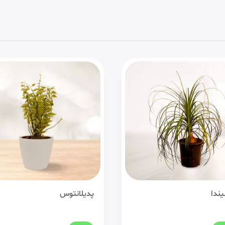
انتوس
دیفن باخیا