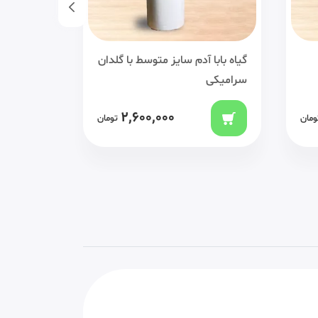
دان
یوکا سایز بزرگ با گلدان سرامیکی
برگ عبایی 
سفالی
3,100,000
ومان
تومان