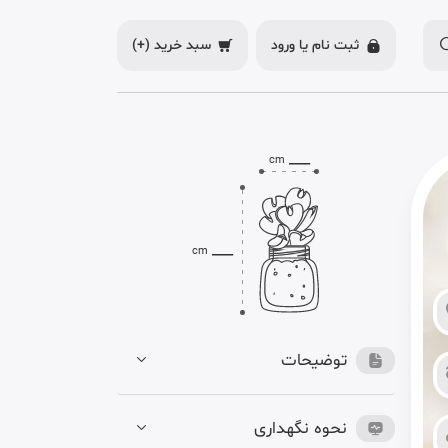
ثبت نام یا
ورود
سبد خرید
(+)
___
cm
___
cm
توضیحات
نحوه نگهداری