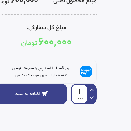
600,000
مبلغ محصول اصلی
توما
مبلغ کل سفارش:
600,000
تومان
هر قسط با اسنپ‌پی:
150,000
تومان
۴ قسط ماهانه. بدون سود، چک و ضامن.
اضافه به سبد