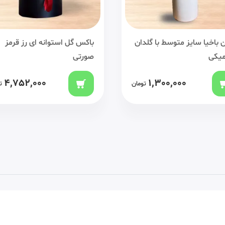
 گل استوانه ای رز قرمز
گیاه بابا آدم سایز متوسط با گل
ی
سرامیکی
2,600,000
4,752,000
تومان
ت