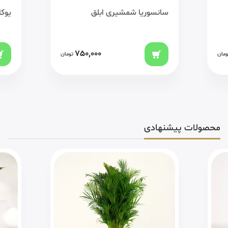
سانسوریا شمشیری ابلق
یوک
750,000
ومان
تومان
محصولات پیشنهادی