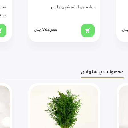
سانسوریا شمشیری ابلق
سانس
پایه
750,000
ومان
تومان
محصولات پیشنهادی