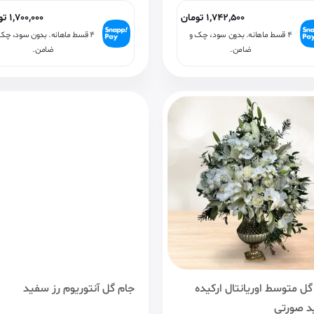
1,742,500
تومان
1,700,000
تو
۴ قسط ماهانه. بدون سود، چک و
۴ قسط ماهانه. بدون سود، چک
ضامن.
ضامن.
گل متوسط اوریانتال ارکیده
جام گل آنتوریوم رز سفید
 صورتی