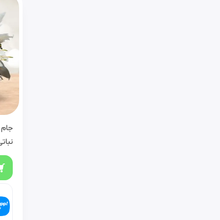
جام 
نباتی