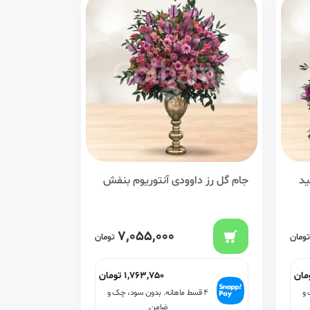
ید
جام گل رز داوودی آنتوریوم بنفش
7,055,000
تومان
تومان
مان
1,763,750
تومان
 و
۴ قسط ماهانه. بدون سود، چک و
ضامن.