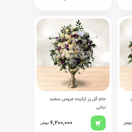
جام گل رز ارکیده عروس سفید
نباتی
6,200,000
تومان
تومان