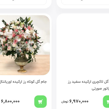
گل لاکچری ارکیده سفید رز
جام گل کوتاه رز ارکیده اوریانتال
اتور صورتی
6,800,000
6,970,000
تومان