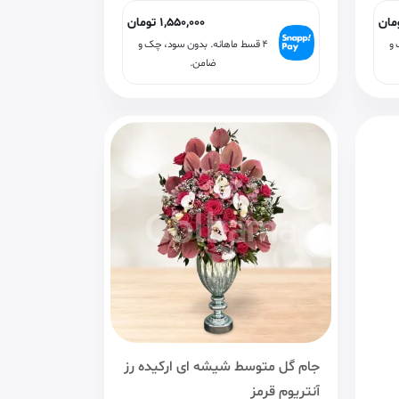
مان
1,550,000
تومان
 و
۴ قسط ماهانه. بدون سود، چک و
ضامن.
جام گل متوسط شیشه ای ارکیده رز
آنتریوم قرمز