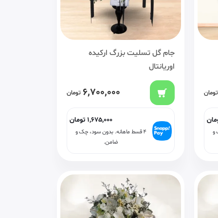
جام گل تسلیت بزرگ ارکیده
اوریانتال
6,700,000
تومان
تومان
مان
1,675,000
تومان
 و
۴ قسط ماهانه. بدون سود، چک و
ضامن.