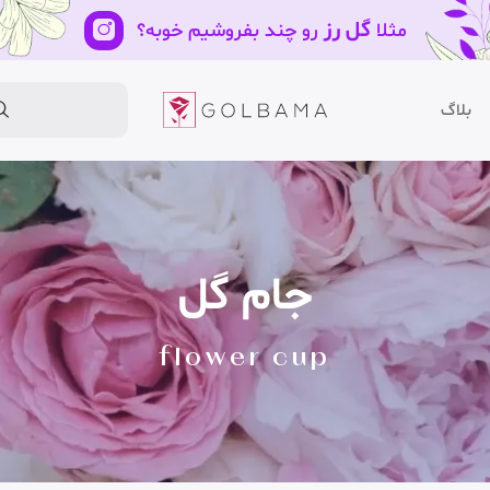
گل رز
مثلا
رو چند بفروشیم خوبه؟
بلاگ
جام گل
flower cup