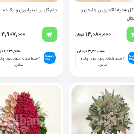
گل هدیه لاکچری رز هلندی و
جام گل رز مینیاتوری و ارکیده
تال
4,907,000
14,080,000
تومان
3,520,000
تومان
1,226,750
تو
۴ قسط ماهانه. بدون سود، چک و
۴ قسط ماهانه. بدون سود، چک
ضامن.
ضامن.