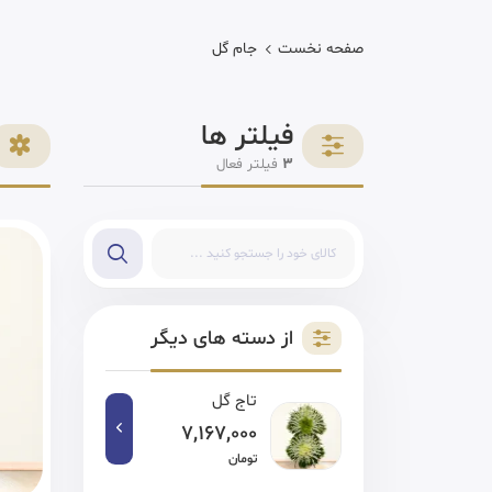
صفحه نخست
جام گل
فیلتر ها
3
فیلتر فعال
از دسته های دیگر
تاج گل
7,167,000
تومان