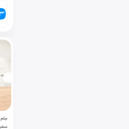
جام 
سفید