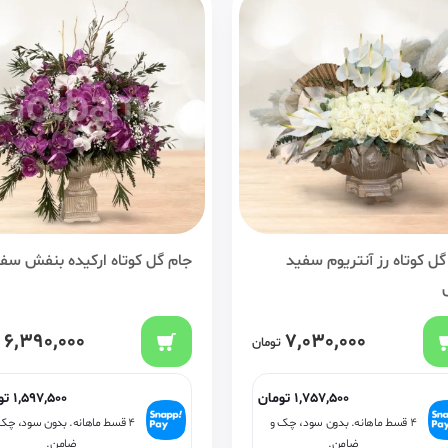
گل کوتاه رز آنتریوم سفید
جام گل کوتاه ارکیده بنفش سف
6,390,000
7,030,000
تومان
1,757,500
تومان
1,597,500
تو
۴ قسط ماهانه. بدون سود، چک و
۴ قسط ماهانه. بدون سود، چک
ضامن.
ضامن.