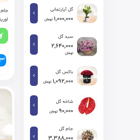
گل آپارتمانی
جام 
1,000,000
اورین
تومان
سبد گل
2,640,000
تومان
باکس گل
1,092,000
تومان
شاخه گل
90,000
تومان
جام گل
3,388,000