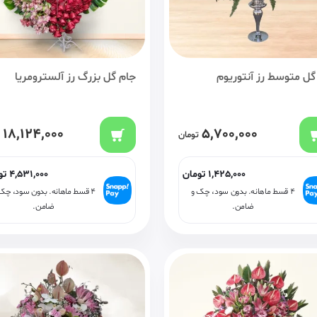
گل متوسط رز آنتوریوم
جام گل بزرگ رز آلسترومریا
18,124,000
5,700,000
تومان
1,425,000
تومان
4,531,000
تو
۴ قسط ماهانه. بدون سود، چک و
۴ قسط ماهانه. بدون سود، چک
ضامن.
ضامن.