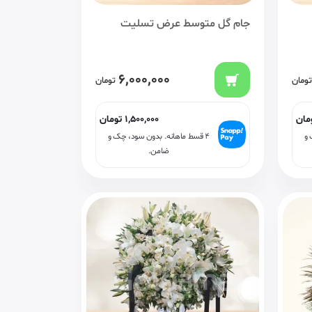
جام گل متوسط عرض تسلیت
6,000,000
تومان
تومان
مان
1,500,000
تومان
 و
۴ قسط ماهانه. بدون سود، چک و
ضامن.