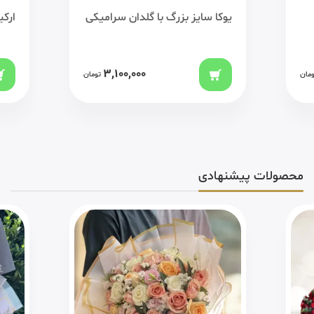
یوکا سایز بزرگ با گلدان سرامیکی
ارکیده 5 شاخه با
3,100,000
ومان
تومان
محصولات پیشنهادی