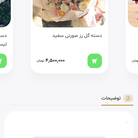
دسته گل رز صورتی سفید
دست
لیس
4,500,000
ومان
تومان
توضیحات
.