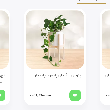
دان
پتوس با گلدان پلیمری پایه دار
کاج 
سفا
1,250,000
ومان
تومان