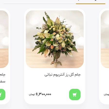
جام گل رز آنتریوم نباتی
جام 
سفی
6,300,000
ومان
تومان