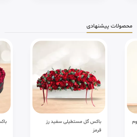
محصولات پیشنهادی
وم
باکس گل مستطیلی سفید رز
باک
قرمز