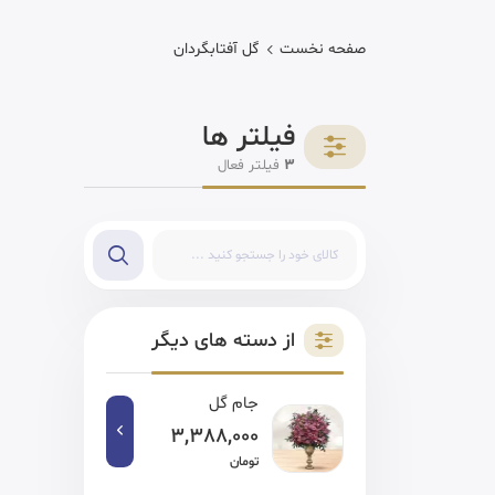
صفحه نخست
گل آفتابگردان
فیلتر ها
3
فیلتر فعال
از دسته های دیگر
جام گل
3,388,000
تومان