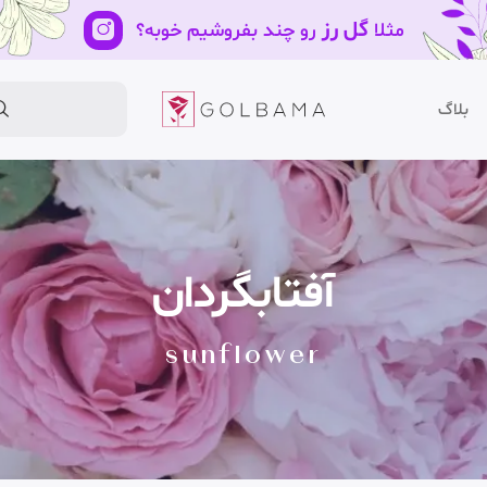
گل رز
مثلا
رو چند بفروشیم خوبه؟
بلاگ
آفتابگردان
sunflower