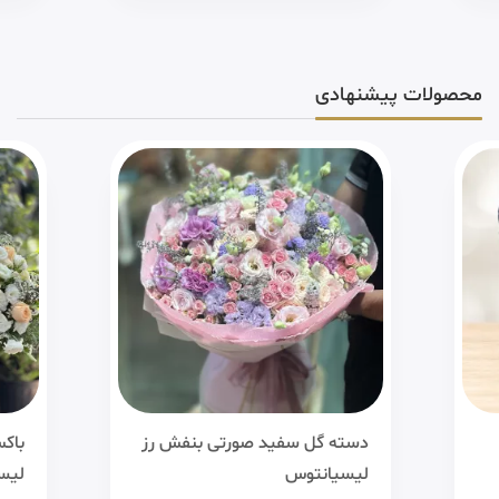
محصولات پیشنهادی
دسته گل سفید صورتی بنفش رز
باک
لیسیانتوس
لیس