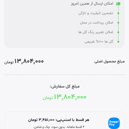
امکان ارسال از همین امروز
تضمین کیفیت و تازگی
امکان پرداخت در محل
امکان تغییر رنگ گل ها
گل ها 100% طبیعی
13,804,000
مبلغ محصول اصلی
تومان
مبلغ کل سفارش:
13,804,000
تومان
هر قسط با اسنپ‌پی:
3,451,000
تومان
۴ قسط ماهانه. بدون سود، چک و ضامن.