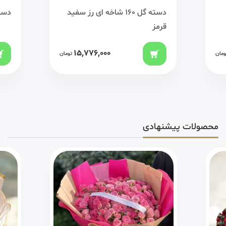
دسته گل 160 شاخه ای رز سفید
دسته
قرمز
15,776,000
ومان
تومان
محصولات پیشنهادی