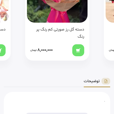
دسته گل رز صورتی کم رنگ پر
دست
رنگ
8,000,000
ومان
تومان
توضیحات
.