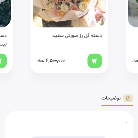
دسته گل رز صورتی سفید
دست
لیس
4,500,000
ومان
تومان
توضیحات
.