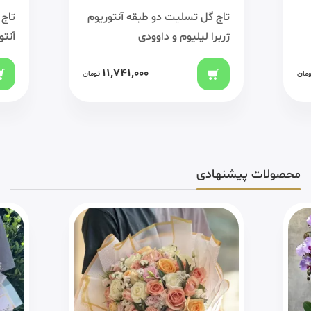
تاج گل تسلیت دو طبقه آنتوریوم
تاج 
ژربرا لیلیوم و داوودی
آنتو
11,741,000
ومان
تومان
محصولات پیشنهادی