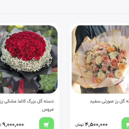
 گل بزرگ کاغذ مشکی رز
دسته گل بزرگ اوریانتال عرو
س
6,900,000
9,000,000
تومان
ت