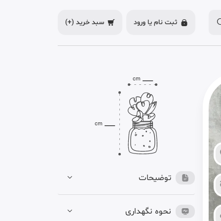
ثبت نام یا
ورود
سبد خرید
(+)
___
cm
___
cm
توضیحات
نحوه نگهداری