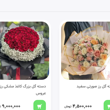
 گل رز صورتی سفید
دسته گل بزرگ کاغذ مشکی رز
عروس
9,000,000
4,500,000
تومان
ت