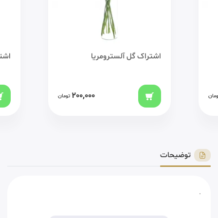
اشتراک گل آلسترومریا
اشتر
200,000
ومان
تومان
توضیحات
.