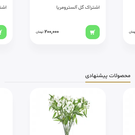
اشتراک گل آلسترومریا
اشتر
200,000
ومان
تومان
محصولات پیشنهادی