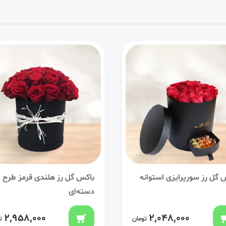
 گل رز سورپرایزی استوانه
باکس گل رز هلندی قرمز طرح
دسته‌ای
2,958,000
2,048,000
تومان
ت