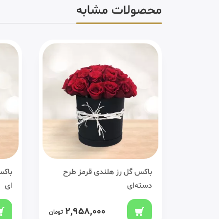
محصولات مشابه
ستوانه
باکس گل رز هلندی قرمز طرح
باکس
دسته‌ای
ای
2,958,000
2,0
تومان
تومان