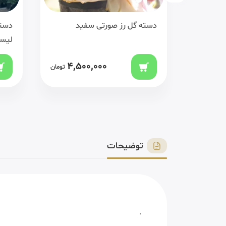
خک صورتی
دسته گل رز صورتی سفید
دسته
لیسی
4,500,000
3,0
تومان
تومان
توضیحات
.