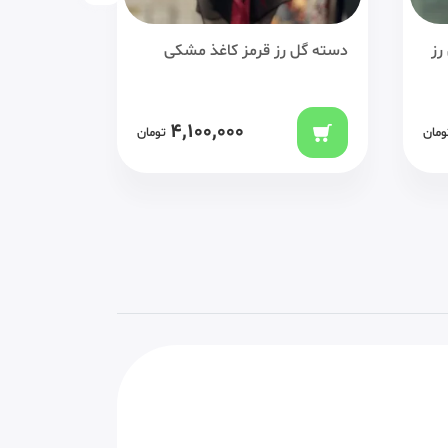
رز
دسته گل رز قرمز کاغذ مشکی
باکس گل 
لیسینتوس
4,100,000
ومان
تومان