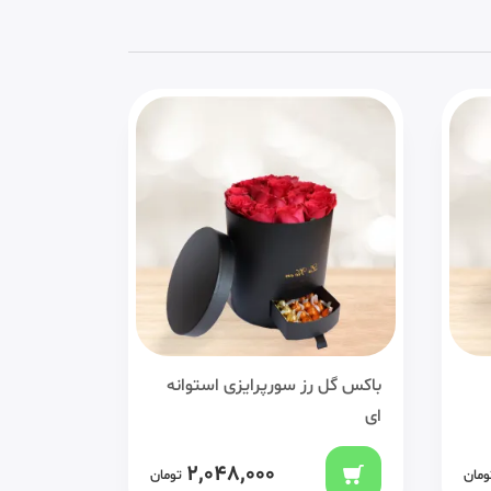
باکس گل رز سورپرایزی استوانه
باکس گل ر
ای
دسته‌ای
2,048,000
ومان
تومان