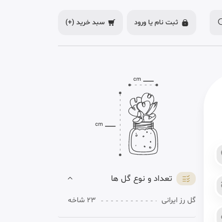
ثبت نام یا
ورود
سبد خرید
(+)
___
cm
___
cm
تعداد و نوع گل ها
گل رز ایرانی
23 شاخه