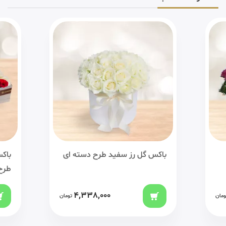
باکس گل رز سفید طرح دسته ای
باک
طرح VE YOU
4,338,000
ومان
تومان