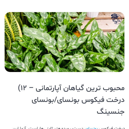
محبوب ترین گیاهان آپارتمانی – ۱۲)
درخت فیکوس بونسای/بونسای
جنسینگ
درخت فیکوس
دست‌پرورده
هنر ژاپنی‌ها
است. آنها این
بونسای