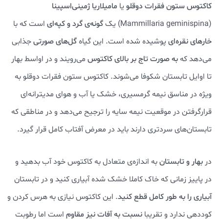
کاکتوس ستون فقرات دوقلو
یا
مامیلاریا ژمینی‌اسپینا
(Mammillaria geminispina) یک
گونه‌ی گرد و کپه‌ای
است که با
خارهای نقره‌ای
پوشیده شده است. این گیاه
گل‌های صورتی
جذابی
می‌دهد که
به صورت تاج بر بالای کاکتوس
می‌رویند و در اواسط بهار
تا اوایل تابستان شکوفا می‌شوند. کاکتوس ستون فقرات دوقلو به
ویژه در مناسق نیمه گرمسیری، خشک یا آب و هوای مدیترانه‌ای
قرارگرفتن در موقعیت نیمه سایه را ترجیح می‌دهد و در مناطقی که
تابستان‌های سردتری دارند باید در معرض آفتاب کامل قرار گیرد.
در
بهار و تابستان
به اندازه‌ی متعادل به کاکتوس خود آب بدهید و
در پاییز زمانی که خاک کاملا خشک شده آبیاری کنید و در تابستان
آبیاری را به طور کامل قطع کنید
. این کاکتوس نیازی به هرس کردن و
کوددهی ندارد و تقریبا
نسبت به آفات نیز مقاوم
است اما رطوبت