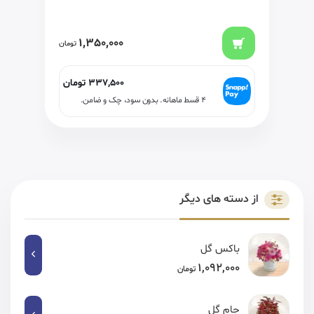
1,350,000
تومان
337,500
تومان
۴ قسط ماهانه. بدون سود، چک و ضامن.
از دسته های دیگر
باکس گل
1,092,000
تومان
جام گل