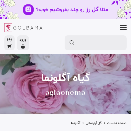
گل رز
مثلا
رو چند بفروشیم خوبه؟
ورود
(+)
گیاه آگلونما
aglaonema
صفحه نخست
گل آپارتمانی
آگلونما