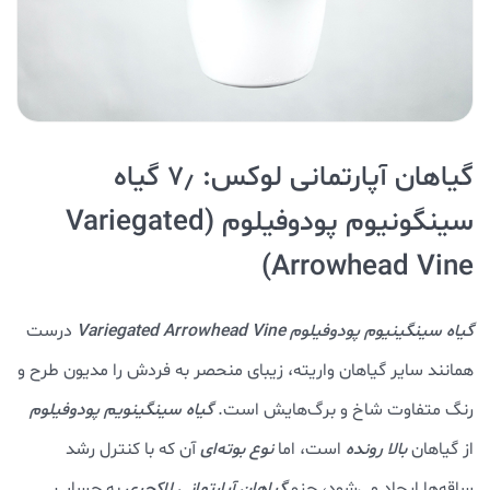
گیاهان آپارتمانی لوکس: ۷٫ گیاه
سینگونیوم پودوفیلوم Variegated)
Arrowhead Vine)
گیاه سینگینیوم پودوفیلوم
Variegated Arrowhead Vine
درست
همانند سایر گیاهان واریته، زیبای منحصر به فردش را مدیون طرح و
رنگ متفاوت شاخ و برگ‌هایش است.
گیاه سینگینویم پودوفیلوم
از گیاهان
بالا رونده
است، اما
نوع بوته‌ای
آن که با کنترل رشد
ساقه‌ها ایجاد می‌شود، جزو
گیاهان آپارتمانی لاکچری
به حساب