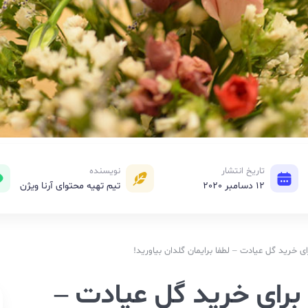
تاریخ انتشار
نویسنده
12 دسامبر 2020
تیم تهیه محتوای آرنا ویژن
خرید گل عیادت – لطفا برایمان گلدان بیاورید!
برای خرید گل عیادت –