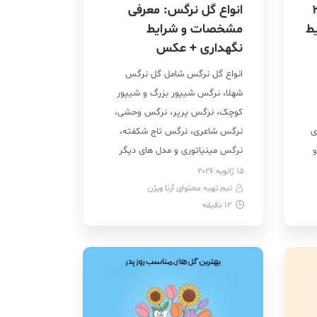
 معرفی ۲۶
انواع گل نرگس: معرفی
ط
مشخصات و شرایط
نگهداری + عکس
انواع گل نرگس شامل گل نرگس
شهلا، نرگس شیپور بزرگ و شیپور
کوچک، نرگس پرپر، نرگس وحشی،
ی
نرگس شاعری، نرگس تاج شکفته،
و
نرگس مینیاتوری و مدل های دیگر
است. نرگس‌ها از جمله گل‌های
15 ژانویه 2026
تیم تهیه محتوای آرنا ویژن
پرطرفدار در سرتاسر دنیا و تقریبا از
12
دقیقه
بی‌دردسرترین گل‌ها است که می‌توانند
در هر جایی رشد کنند. این گل در
شکل‌ها، اندازه‌ها […]