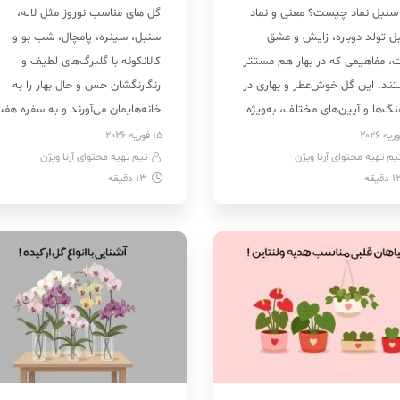
سنبل نماد چیست؟ معنی و نماد
گل های مناسب نوروز مثل لاله،
ل تولد دوباره، زایش و عشق
سنبل، سینره، پامچال، شب بو و
، مفاهیمی که در بهار هم مستتر
کالانکوئه با گلبرگ‌های لطیف و
ند. این گل خوش‌عطر و بهاری در
رنگارنگشان حس و حال بهار را به
گ‌ها و آیین‌های مختلف، به‌ویژه
خانه‌هایمان می‌آورند و به سفره هف
وروز ایرانی، جایگاه ویژه‌ای دارد و
سین شادابی و زیبایی می‌بخشند.
15 فوریه 2026
یم تهیه محتوای آرنا ویژن
ه بر زیبایی ظاهری، سرشار از
تیم تهیه محتوای آرنا ویژن
بنفشه آفریقایی، نرگس، پیونی،
1
دقیقه
13
دقیقه
هیم نمادین است. گل سنبل از
ارکیده، میخک، رز، یاس و نسترن
وب‌ترین گل‌های پیازی است که با
بهترین گل های بهاری برای نوروز
فه‌های متراکم، رنگ‌های متنوع
هستند که می‌توانید در […]