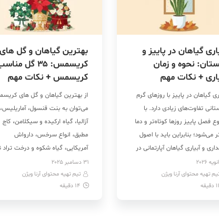
اری گیاهان در پاییز و
بهترین گیاهان و گل های
تان: نحوه و زمان
کریسمس: ۳۵ گل مناس
اری + نکات مهم
کریسمس + نکات مهم
ری گیاهان در پاییز با روزهای گرم
از بهترین گیاهان و گل های کریس
تانی تفاوت‌های زیادی دارد. با
می‌توان به بنت قنسول، آماریلیس،
 فصل پاییز روزها کوتاه‌تر و دما
آزالیا، گیاه ارکیده و سیکلامن، کاج
 می‌شود؛ بنابراین باید با اصول
مطبق، انواع سرخس، دارواش
اری و آبیاری گیاهان آپارتمانی در
آمریکایی، گیاه شکوه و درخت تراد ن
ز آشنا باشید. در این فصل بهتر
برد که به طور سنتی با این فصل
31 دسامبر 2025
یم تهیه محتوای آرنا ویژن
آبیاری را کمتر کنید، گیاه را
تیم تهیه محتوای آرنا ویژن
پیوند خورده‌اند. گل های کریسمس
1
دقیقه
14
دقیقه
ک به منبع نور قرار دهید،
بخشی از تزئینات این دوران است و
دهی را متوقف کنید […]
اگر سال نو میلادی را جشن […]