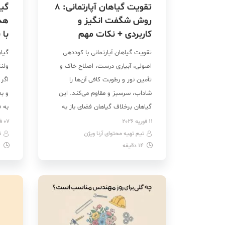
تقویت گیاهان آپارتمانی: ۸
گیا
روش شگفت انگیز و
کاربردی + نکات مهم
با 
تقویت گیاهان آپارتمانی با کوددهی
گیا
اصولی، آبیاری درست، اصلاح خاک و
ولنت
تأمین نور و رطوبت کافی آن‌ها را
اگر 
شاداب، سرسبز و مقاوم می‌کند. این
و ب
گیاهان برخلاف گیاهان فضای باز به
به ف
منابع طبیعی تغذیه دسترسی ندارند و
دار
11 فوریه 2026
07 فوریه 2026
تیم تهیه محتوای آرنا ویژن
کاملاً وابسته به رسیدگی ما هستند.
ت
مانن
14
دقیقه
6
اگر می‌خواهید نتیجه‌ای سریع و
آگلو
چشمگیر ببینید، باید با اصول
انت
نگهداری و تقویت […]
زیبا