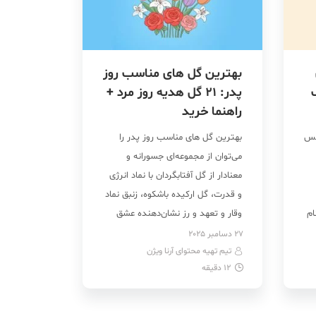
بهترین گل های مناسب روز
ب
پدر: ۲۱ گل هدیه روز مرد +
راهنما خرید
مس
بهترین گل های مناسب روز پدر را
می‌توان از مجموعه‌ای جسورانه و
معنادار از گل آفتابگردان با نماد انرژی
و قدرت، گل ارکیده باشکوه، زنبق نماد
ام
وقار و تعهد و رز نشان‌دهنده عشق
بی‌نهایت در نظر گرفت. البته که
27 دسامبر 2025
تیم تهیه محتوای آرنا ویژن
رعایت نکاتی مانند رنگ، ماندگاری و
12
دقیقه
نوع تزئین، مسیر انتخاب گل برای
هدیه روز پدر را […]