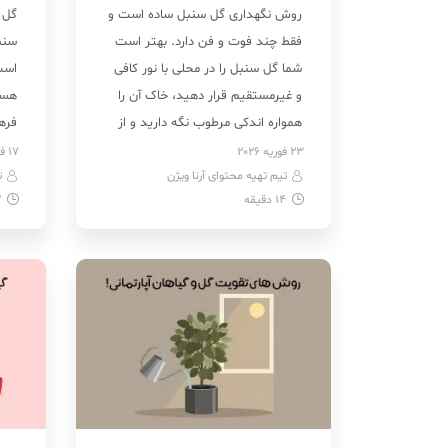
روش نگهداری گل سنبل ساده است و
گل 
فقط چند فوت و فن دارد. بهتر است
سنب
شما گل سنبل را در محلی با نور کافی
است
و غیرمستقیم قرار دهید، خاک آن را
هست
همواره اندکی مرطوب نگه دارید و از
فرهن
آبیاری بیش‌ازحدش پرهیز کنید.
در ن
23 فوریه 2026
17 فوریه 2026
تیم تهیه محتوای آرنا ویژن
همچنین، باید به انتخاب نوع خاک و
ت
علاو
14
دقیقه
2
میزان و زمان کوددهی در روش […]
مفا
محب
شکو
[…]