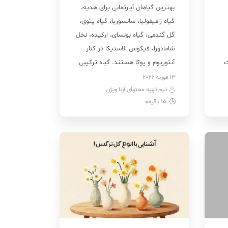
بهترین گیاهان آپارتمانی برای هدیه،
گیاه زامیفولیا، سانسوریا، گیاه پتوی،
گل گندمی، گیاه بونسای، ارکیده، نخل
شامادورا، فیکوس الاستیکا در کنار
ت
آنتوریوم و یوکا هستند. گیاه ترکیبی
بی‌نظیر از احساس، زیبایی و اصالت
13 فوریه 2026
تیم تهیه محتوای آرنا ویژن
هستند. این هدیه زنده، علاوه بر
15
دقیقه
زیبایی، می‌تواند حس آرامش و طراوت
را به فضای زندگی طرف مقابل به
ارمغان آورد. اگر […]