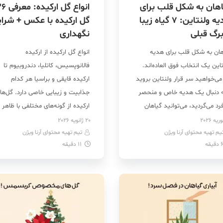
هان به شکل قلب برای
انواع گل ارکیده:
هدیه ولنتاین: ۷ گیاه زیبا
گل ارکیده با عکس + شرای
برگ قبلی
نگهداری
هان به شکل قلب برای هدیه
انواع گل ارکیده از ارکیده
این یک انتخاب فوق العاده‌اند.
فالانوپسیس، کاتلیا، دندروبیوم تا
می‌خواهید سر قرار ولنتاین بروید
ارکیده قایقی و براسیا هر کدام
ه دنبال یک هدیه خاص و منحصر
جذابیت و زیبایی خاصی دارد. گل‌ها
رد می‌گردید، می‌توانید گیاهان
ارکیده از گونه‌های مختلفی با ظاهر 
ای برگ های قلبی شکل
شکل‌های متفاوت دارد و از خانوادهٔ
20 ژانویه 2026
یم تهیه محتوای آرنا ویژن
د سیکلامن، سروپژیا، آنتوریوم و
تیم تهیه محتوای آرنا ویژن
Orchidaceae هستند که یکی از
دقیقه
11
دقیقه
نما قرمز را برای این مناسبت
بزرگ‌ترین گروه‌های گیاهان گل‌دار
خاب کنید که شکل قلبی و
جهان به‌شمار می‌روند این گونه از
 دارند و برای قرار […]
گیاهان تقریباً در تمام مناطق
گرمسیری […]