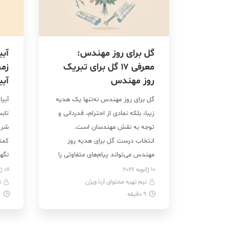
گل برای روز مهندس:
آبی
معرفی ۱۷ گل‌ برای تبریک
زمس
روز مهندس
آبی
گل برای روز مهندس نه‌تنها یک هدیه
آبیا
زیبا، بلکه نمادی از احترام، قدردانی و
تابس
توجه به نقش مهندسان است.
شروع
انتخاب درست گل برای هدیه روز
کمتر
مهندس می‌تواند پیام‌های متفاوتی را
نگهد
منتقل کند؛ تبریک رسمی با سبدهای
پایی
10 ژانویه 2026
06 ژانویه 2026
تیم تهیه محتوای آرنا ویژن
گل کلاسیک تا هدیه‌ای دوستانه و
ت
است 
9
دقیقه
1
صمیمی با دسته گل‌ یا یک شاخه گل
نزدی
رز. گل ارکیده، گل لاله، […]
کود