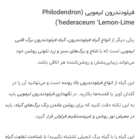
فیلودندرون لیمویی (Philodendron
hederaceum ‘Lemon-Lime’)
یکی دیگر از
انواع گیاه فیلودندرون
،
گیاه فیلودندرون برگ قلبی
لیمویی
است که با
شاخ و برگ‌های سبز و زرد نئونی
روشن
خود
می‌تواند زیبایی‌بخش و روشن‌کننده هر اتاقی باشد.
این گیاه از
انواع فیلودندرون بالا رونده
است و می‌توانید آن را در
گلدان آویز یا قفسه‌ها بکارید. در
نگهداری فیلودندرون لیمویی
باید
به این نکته دقت کنید که برای
روشن ماندن رنگ برگ‌های گیاه
، باید
در معرض نور روشن و غیرمستقیم فراوان
قرار گیرد.
این گیاه را با گیاه برگ انجیلی اشتباه نگیرید!
با شناخت تفاوت گیاه