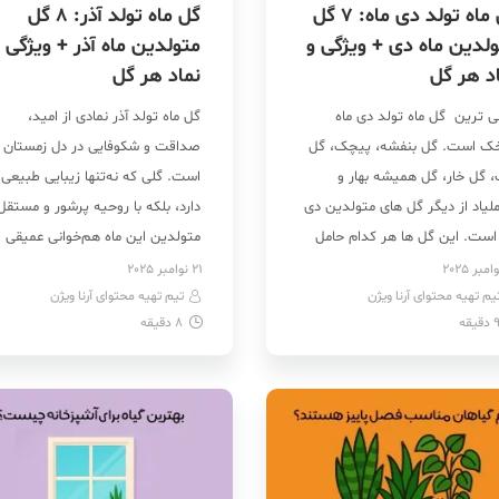
گل ماه تولد دی ماه: ۷ گل
گل ماه تولد آذر: ۸ گل
لدین ماه دی + ویژگی و
متولدین ماه آذر + ویژگی 
د هر گل
نماد هر گل
ی ترین گل ماه تولد دی ماه
گل ماه تولد آذر نمادی از امید،
ک است. گل بنفشه، پیچک، گل
صداقت و شکوفایی در دل زمستان
، گل خار، گل همیشه بهار و
است. گلی که نه‌تنها زیبایی طبیعی
لیاد از دیگر گل های متولدین دی
دارد، بلکه با روحیه پرشور و مستقل
 است. این گل ها هر کدام حامل
متولدین این ماه هم‌خوانی عمیقی
، نماد و حتی پیام‌هایی هستند که
پیدا می‌کند. گل متولدین ماه آذر
21 نوامبر 2025
یم تهیه محتوای آرنا ویژن
شخصیت درونی متولدین دی ماه
تیم تهیه محتوای آرنا ویژن
اغلب از میان گل‌هایی انتخاب می‌ش
دقیقه
8
دقیقه
ر نزدیک‌اند و برگفته از زیباترین
که در این فصل می‌درخشند و پیام‌آو
دهای شخصیت […]
انرژی، وفاداری و تحول‌اند؛ از […]