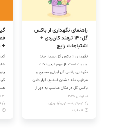
راهنمای نگهداری از باکس
گیا
گل: ۱۴ ترفند کاربردی +
اشتباهات رایج
+ 
نگهداری از باکس گل بسیار حائز
گیا
اهمیت است. از مهم ترین نکات
شام
نگهداری باکس گل آبیاری صحیح و
پتوس
مرطوب نگه داشتن اسفنج، قرار دادن
گیاه
باکس گل در مکان مناسب به دور از
هست
نور مستقیم خورشید با تهویه مناسب
فصل
08 نوامبر 2025
31 اکتبر 2025
تیم تهیه محتوای آرنا ویژن
و خنک و به دور از گرما و سرما شدید،
ت
افت
11
دقیقه
4
جدا کردن گل های پژمرده، استفاده از
فصل
[…]
و هم