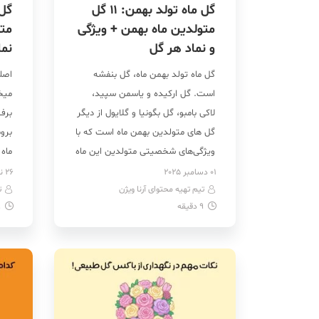
گل ماه تولد بهمن: ۱۱ گل
متولدین ماه بهمن + ویژگی
متو
و نماد هر گل
نما
گل ماه تولد بهمن ماه، گل بنفشه
اصل
است. گل ارکیده و یاسمن سپید،
میخ
لاکی بامبو، گل بگونیا و گلایول از دیگر
برف
گل های متولدین بهمن ماه است که با
بروم
ویژگی‌های شخصیتی متولدین این ماه
ماه
هماهنگی کامل دارند. این گل و
معنا
01 دسامبر 2025
26 نوامبر 2025
تیم تهیه محتوای آرنا ویژن
گیاهان هر یک بازتابی از روحیه‌ی
ت
به 
9
دقیقه
9
مستقل، آزاداندیش و معنوی بهمنی‌ها
بسیا
هستند. گل متولدین ماه […]
نما