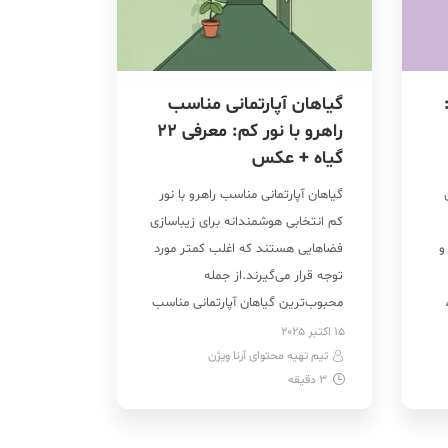
گیاهان آپارتمانی مناسب
راهرو با نور کم: معرفی ۲۲
گیاه + عکس
گیاهان آپارتمانی مناسب راهرو با نور
کم انتخابی هوشمندانه برای زیباسازی
و
فضاهایی هستند که اغلب کمتر مورد
توجه قرار می‌گیرند.از جمله
محبوب‌ترین گیاهان آپارتمانی مناسب
ل
راه پله با نور کم می‌توان به سانسوریا،
15 اکتبر 2025
د
تیم تهیه محتوای آرنا ویژن
فیلودندرون، نخل شامادورا، برگ
3
دقیقه
انجیری، بامبو و دراسنا اشاره کرد.
ت
بیشتر این گیاهان با آبیاری متوسط و
رطوبت ملایم، شاداب می‌مانند و […]