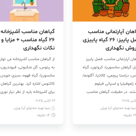
هان آپارتمانی مناسب
گیاهان مناسب آشپزخانه:
فصل پاییز: ۲۶ گیاه پاییزی
۲۶ گیاه مناسب + مزایا و
روش نگهداری
نکات نگهداری
هان آپارتمانی مناسب فصل پاییز
از گیاهان مناسب آشپزخانه می توان
ل گیاهان سانسوریا، کروتون، گیاه
به پتوس، گل عنکبوتی، فیوندرون،
، دراسنا پرچمی، کالاتیا، آگلونما،
سانسوریا، گیاه قهوه، سبزی خوردن 
 زاموفیلیا و اسپاتی فیلوم
کاکتوس اشاره کرد. بهترین گیاهان
ند. در حقیقت گیاهان مناسب
برای آشپزخانه باید از نظر نیاز نوری،
 پاییز گونه‌هایی هستند که با
آبیاری، مقاومت در برابر گرما و تحم
22 اکتبر 2025
یم تهیه محتوای آرنا ویژن
 دما و کاهش نور و رطوبت در این
تیم تهیه محتوای آرنا ویژن
رطوبت، انعطاف‌پذیر باشند تا بتوانن
1
دقیقه
14
دقیقه
 باز هم سرحال و شاداب می‌مانند
در کنار اجاق‌گاز، سینک یا پنجره‌های
 محیط خانه را زیبا می‌کنند و […]
کوچک به‌خوبی رشد کنند. در حقیق
این نوع […]