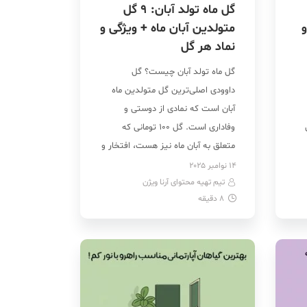
گل ماه تولد آبان: ۹ گل
و
متولدین آبان ماه + ویژگی و
نماد هر گل
گل ماه تولد آبان چیست؟ گل
داوودی اصلی‌ترین گل متولدین ماه
آبان است که نمادی از دوستی و
وفاداری است. گل ۱۰۰ تومانی که
متعلق به آبان ماه نیز هست، افتخار و
شجاعت را می‌رساند. همچنین، گل
14 نوامبر 2025
ود
تیم تهیه محتوای آرنا ویژن
جعفری هم یکی از گل‌های آبان ماه
8
دقیقه
ر
هست که انگیزه و انرژی مثبت
می‌دهد. شاید تعجب کنید، اما ماه […]