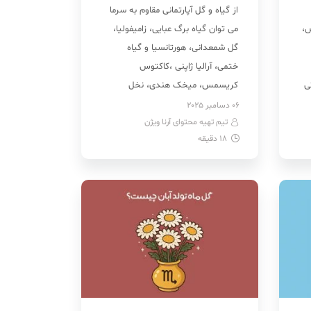
از گیاه و گل آپارتمانی مقاوم به سرما
س،
می توان گیاه برگ عبایی، زامیفولیا،
گل شمعدانی، هورتانسیا و گیاه
ختمی، آرالیا ژاپنی ،کاکتوس
ی
کریسمس، میخک هندی، نخل
س،
سیکاس و آگلونما را نام برد. این
06 دسامبر 2025
تیم تهیه محتوای آرنا ویژن
گیاهان آپارتمانی مقاوم به سرما در
18
دقیقه
محیط خنکرشد می‌کنند و حتی در
دمای ۱۰ تا ۱۵ درجه شادابی خود را حفظ
[…]
س،