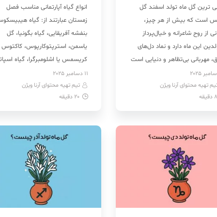
ی ترین گل ماه تولد اسفند گل
انواع گیاه آپارتمانی مناسب فصل
س است که بیش از هر چیز،
زمستان عبارتند از: گیاه هیبیسکو
ی از روح شاعرانه و خیال‌پرداز
بنفشه آفریقایی، گیاه بگونیا، گل
دین این ماه دارد و نماد دل‌های
یاسمن، استرپتوکارپوس، کاکتوس
، مهربانی بی‌تظاهر و دنیایی است
کریسمس یا اشلومبرگرا، گیاه اسپات
با احساس ساخته می‌شود. گل
فیلوم، گیاه ماهی قرمز یا نماتانسو
11 دسامبر 2025
یم تهیه محتوای آرنا ویژن
رن، نیلوفر آبی، شکوفه گیلاس،
تیم تهیه محتوای آرنا ویژن
کالانکوئه، گیاه سانسوریا، گیاه نعنا
دقیقه
20
دقیقه
 عنکبوتی و گیاه آگلونما از دیگر
فلفلی، آلوئه ورا، برومیلیا، سرخس
متولدین ماه اسفند […]
شاخ گوزنی و گیاه اکالیپتوس،
سروپژیا، گیاه بابا آدم، گل جادوانه
چینی یا نخشید، پرسیاوش، فیکو
[…]