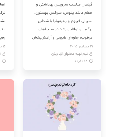
گیاهان مناسب سرویس بهداشتی و
اصل
حمام مانند پتوس، سرخس بوستون،
نرگ
اسپاتی فیلوم و زامیفولیا با شادابی
نشان
برگ‌ها و توانایی رشد در محیط‌های
متول
مرطوب، جلوه‌ای طبیعی و آرامش‌بخش
رقیق
به فضا می‌بخشند. این گونه‌ها بخاطر
که 
21 دسامبر 2025
16 دسامبر 2025
تیم تهیه محتوای آرنا ویژن
توانایی تحمل نور کم، رطوبت بالا و
ت
نست
18
دقیقه
8
تغییرات دمایی محدود به‌عنوان گیاه
گیاه
مناسب حمام و دستشویی شناخته
گل 
می‌شوند. برای نگهداری گیاه در […]