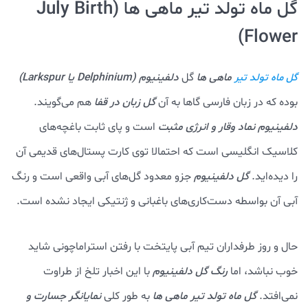
گل ماه تولد تیر ماهی ها (July Birth
Flower)
ماهی ها
گل
دلفینیوم (Delphinium یا Larkspur)
گل ماه تولد تیر
بوده که در زبان فارسی گاها به آن
گل زبان در قفا
هم می‌گویند.
دلفینیوم
نماد وقار و انرژی مثبت
است و پای ثابت باغچه‌های
کلاسیک انگلیسی است که احتمالا توی کارت پستال‌های قدیمی آن
را دیده‌اید.
گل دلفینیوم
جزو معدود گل‌های آبی واقعی است و رنگ
آبی آن بواسطه دست‌کاری‌های باغبانی و ژنتیکی ایجاد نشده است.
حال و روز طرفداران تیم آبی پایتخت با رفتن استراماچونی شاید
خوب نباشد، اما
رنگ گل دلفینیوم
با این اخبار تلخ از طراوت
نمی‌افتد.
گل ماه تولد تیر ماهی ها
به طور کلی
نمایانگر جسارت و