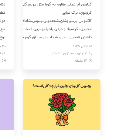
گیاهان آپارتمانی مقاوم به گرما مثل مریم گلی،
نکا
کروتون، برگ عبایی،
قطع
کاکتوس،پرسیاوشان،شمعدونی،پتوس،شامادورا،برگ
موقع
انجیری، کراسولا و دیفن باخیا بهترین انتخاب برای
تاج 
داشتن فضایی سبز و شاداب در مناطق گرم یا
نوع 
خانه‌هایی است که در بیشتر ساعات روز نور و دمای
شود
08 اکتبر 2025
30 سپتامبر 2025
تیم تهیه محتوای آرنا ویژن
زیاد دارند. این گیاهان به گونه‌ای تکامل یافته‌اند که
ت
ارس
12
دقیقه
3
بتوانند در برابر شرایط سخت محیطی، از جمله […]
طراح