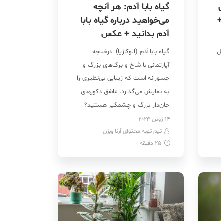
گیاه بابا آدم: هر آنچه
+
می‌خواهید درباره گیاه بابا
آدم بدانید + عکس
ل
گیاه بابا آدم (الوکازیا) درختچه‌
آپارتمانی با شاخ و برگ‌های بزرگ و
جسورانه است که زیبایی بی‌نظیری را
به نمایش می‌گذارد. عاشق دکورهای
جان‌دار بزرگ و چشمگیر هستید؟
خرید گیاه بابا آدم مناسب شما است!
14 ژوئن 2023
تیم تهیه محتوای آرنا ویژن
آنقدر برگ‌های آن چشمگیر هستند که
25
دقیقه
…]
گویا قطعه‌ای از جنگل آمازون را به خانه
آورده‌اید! گل بابا آدم (با نام […]