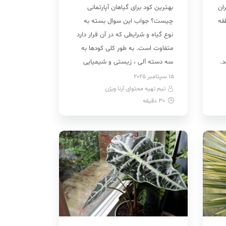
ان
بهترین کود برای گیاهان آپارتمانی
قه
چیست؟ جواب این سوال بسته به
نوع گیاه و شرایطی که در آن قرار دارد
متفاوت است. به طور کلی کودها به
د.
سه دسته آلی ، زیستی و شیمیایی
 به
تقسیم می شوند که هر یک با توجه
15 سپتامبر 2025
تیم تهیه محتوای آرنا ویژن
به نیاز گیاه استفاده می گردد. برای
30
دقیقه
]
مثال باید گفت آیا برگ‌های گیاهتان
زرد […]