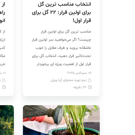
انتخاب مناسب ترین گل
از 
برای اولین قرار: ۲۲ گل برای
راه
قرار اول!
انو
مناسب ترین گل برای اولین قرار
از ک
چیست؟ اگر می‌خواهید سر اولین قرار
ارز
عاشقانه بروید و طرف مقابل را خوب
کنی
تحت‌تاثیر قرار دهید، انتخاب گل برای
مکا
قرار اول از اهمیت ویژه ای برخوردار
خری
است و انتخاب آن باید با توجه به
ویژه
08 سپتامبر 2025
01 سپتامبر 2025
تیم تهیه محتوای آرنا ویژن
شرایط و خصوصیات طرف مقابل و
ت
که 
22
دقیقه
7
شرایطی که در آن قرار دارید انتخاب
برای
گردند. هچنین […]