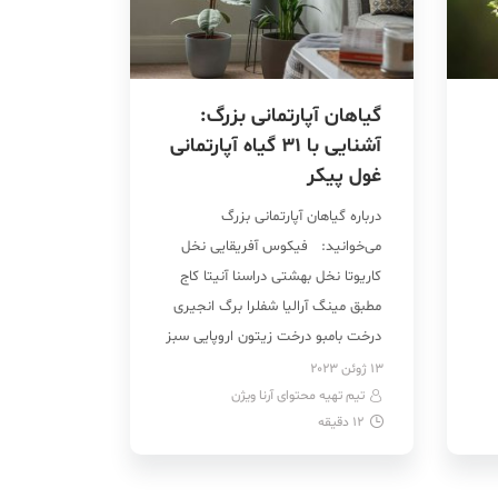
گیاهان آپارتمانی بزرگ:
آشنایی با ۳۱ گیاه آپارتمانی
غول پیکر
درباره گیاهان آپارتمانی بزرگ
می‌خوانید: فیکوس آفریقایی نخل
کاریوتا نخل بهشتی دراسنا آنیتا کاج
مطبق مینگ آرالیا شفلرا برگ انجیری
درخت بامبو درخت زیتون اروپایی سبز
رنگ زندگی و طراوت است! وقتی که
13 ژوئن 2023
تیم تهیه محتوای آرنا ویژن
ما رنگ سبز را می‌بینیم بی‌اختیار
12
دقیقه
روحیه‌مان از این روبه آن رو می‌شود!
ی
بیخود هم نیست که ما دوست داریم
در […]