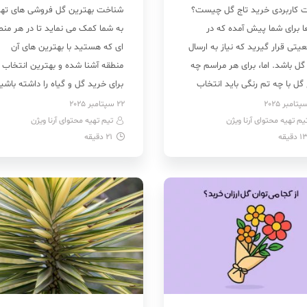
ت کاربردی خرید تاج گل چیست؟
شناخت بهترین گل فروشی های تهر
ا برای شما پیش آمده که در
به شما کمک می نماید تا در هر منط
یتی قرار گیرید که نیاز به ارسال
ای که هستید با بهترین های آن
گل باشد. اما، برای هر مراسم چه
منطقه آشنا شده و بهترین انتخاب
گل با چه تم رنگی باید انتخاب
برای خرید گل و گیاه را داشته باشی
؟ چه متنی همراه تاج گل باید
برای مثال آیا می‌خواهید گل‌هایی که
22 سپتامبر 2025
یم تهیه محتوای آرنا ویژن
ال گردد؟ نحوه سفارش و ارسال،
تیم تهیه محتوای آرنا ویژن
دیگران هدیه دهید یا برای خودتان
1
دقیقه
21
دقیقه
ی و اندازه تاج ها چقدر […]
بگیرید تازه و ظاهر زیبایی داشته […