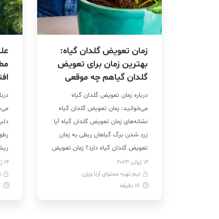
زمان تعویض گلدان گیاه:
علت
بهترین زمان برای تعویض
مطب
گلدان گیاهم چه موقعی
افت
است؟ + تصویر
تص
درباره زمان تعویض گلدان گیاه
درب
می‌خوانید: زمان تعویض گلدان گیاه
می‌
نشانه‌های زمان تعویض گلدان گیاه آیا
دلیل
زرد شدن برگ گیاهان ربطی به زمان
رطو
تعویض گلدان گیاه دارد؟ زمان تعویض
ریش
گلدان گیاهان آپارتمانی زمان تعویض
محی
14 ژوئن 2023
14 ژوئن 2023
تیم تهیه محتوای آرنا ویژن
گلدان گیاه در زمستان زمان تعویض
ت
برگ
16
دقیقه
3
گلدان و شوک گیاه جنس گلدان اندازه
درخت
گلدان نحوه صحیح تعویض خاک
است
گلدان بی‌محابا برای […]