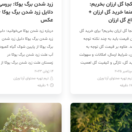
کجا گل ارزان بخریم:
زرد شدن برگ یوکا: بررسی
نما خرید گل ارزان +
دلایل زرد شدن برگ یوکا 
اع گل ارزان
عکس
جا گل ارزان بخریم؟ برای خرید گل
درباره زرد شدن یوکا می‌خوانید: دلی
ان قیمت باید به چند نکته توجه
زرد شدن برگ یوکا دلیل زرد شدن
د. علاوه بر قیمت گل توجه به
برگ یوکا از پایین شوک گیاه کمبود
ن، شرایط ارسال، امکانات و سهولت
آب علت زرد شدن برگ یوکا در
د گل، تازگی و کیفیت گل اهمیت
زمستان علت زرد شدن برگ یوکا از
 ای دارد. همچنین از دیگر مواردی
وسط علت زرد و خشک شدن نوک
14 ژوئن 2023
یم تهیه محتوای آرنا ویژن
حائز اهمیت می‌باشد تنوع گل ها
تیم تهیه محتوای آرنا ویژن
برگ های گل یوکا علت خشک شدن
1
دقیقه
9
دقیقه
 انتخاب و نوع چیدمان آن […]
برگ یوکا علت لوله شدن برگ یوکا [