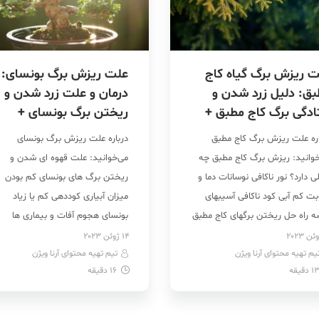
 ریزش برگ گیاه کاج
علت ریزش برگ بونسای:
ق: دلیل زرد شدن و
درمان و علت زرد شدن و
ادگی برگ کاج مطبق +
ریختن برگ بونسای +
ویر
تصویر
اره علت ریزش برگ کاج مطبق
درباره علت ریزش برگ بونسای
خوانید: ریزش برگ کاج مطبق چه
می‌خوانید: علت قهوه ای شدن و
ی دارد؟ نور ناکافی نوسانات دما و
ریختن برگ های بونسای کم بودن
بت کم آبی کود ناکافی آسیبهای
میزان آبیاری کوددهی کم یا زیاد
ه راه حل ریختن برگهای کاج مطبق
بونسای هجوم آفات و بیماری ها
ط مناسب برای جلوگیری از ریزش
تعویض اخیر گلدان بونسای ریزش
14 ژوئن 2023
یم تهیه محتوای آرنا ویژن
 کاج مطبق کاج مطبق اگرچه
تیم تهیه محتوای آرنا ویژن
طبیعی برگ های بونسای در فصل
1
دقیقه
16
دقیقه
چه‌ آپارتمانی سازگار و ماندگار
پاییز روش‌های جلوگیری از ریزش و
 و از آنجاییکه کمی حساس […]
درمان بونسای چه هستند؟ روش‌ها
جلوگیری از ریزش و […]