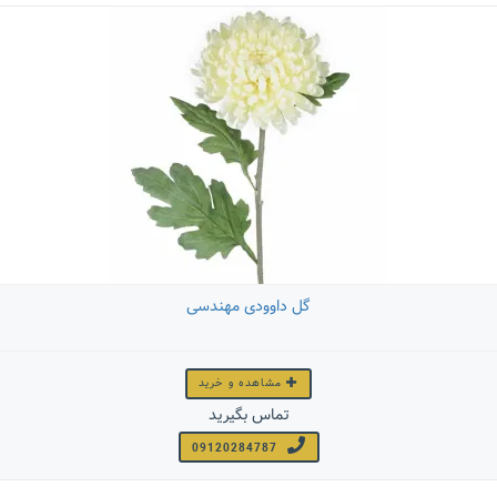
گل داوودی مهندسی
مشاهده و خرید
تماس بگیرید
09120284787