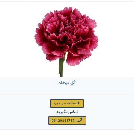
گل میخک
مشاهده و خرید
تماس بگیرید
09120284787