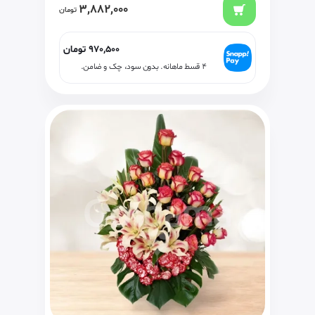
3,882,000
تومان
970,500
تومان
۴ قسط ماهانه. بدون سود، چک و ضامن.