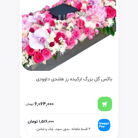
باکس گل بزرگ ارکیده رز هلندی داوودی
6,064,000
تومان
1,516,000
تومان
۴ قسط ماهانه. بدون سود، چک و ضامن.