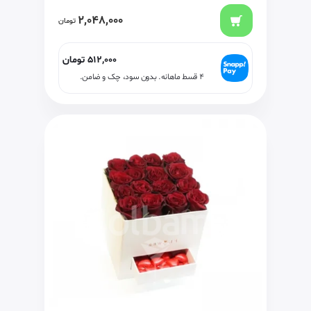
2,048,000
تومان
512,000
تومان
۴ قسط ماهانه. بدون سود، چک و ضامن.