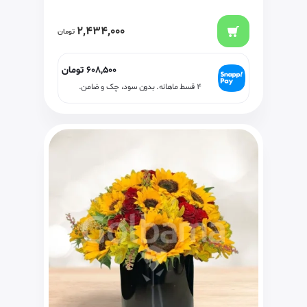
2,434,000
تومان
608,500
تومان
۴ قسط ماهانه. بدون سود، چک و ضامن.