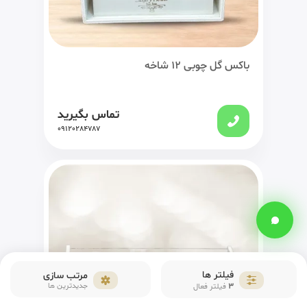
باکس گل چوبی 12 شاخه
تماس بگیرید
09120284787
فیلتر ها
مرتب سازی
3
جدیدترین ها
فیلتر فعال