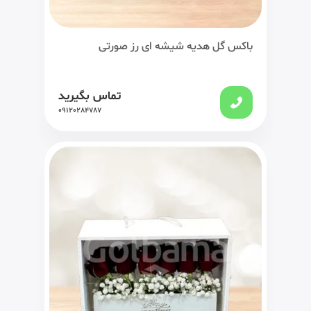
باکس گل هدیه شیشه ای رز صورتی
تماس بگیرید
09120284787