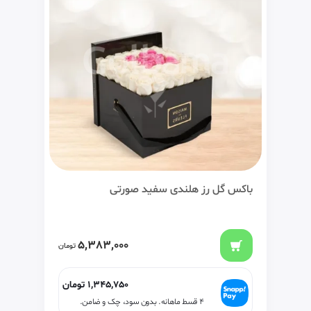
باکس گل رز هلندی سفید صورتی
5,383,000
تومان
1,345,750
تومان
۴ قسط ماهانه. بدون سود، چک و ضامن.