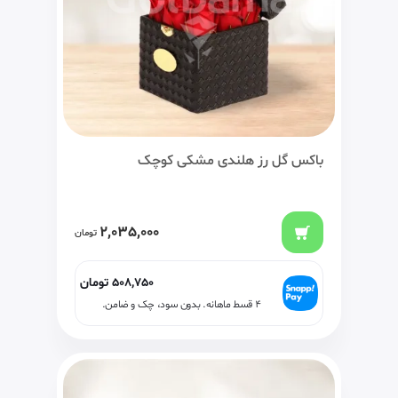
باکس گل رز هلندی مشکی کوچک
2,035,000
تومان
508,750
تومان
۴ قسط ماهانه. بدون سود، چک و ضامن.