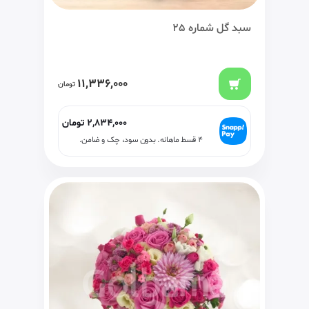
سبد گل شماره 25
11,336,000
تومان
2,834,000
تومان
۴ قسط ماهانه. بدون سود، چک و ضامن.