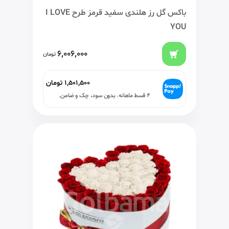
باکس گل رز هلندی سفید قرمز طرح I LOVE
YOU
6,006,000
تومان
1,501,500
تومان
۴ قسط ماهانه. بدون سود، چک و ضامن.