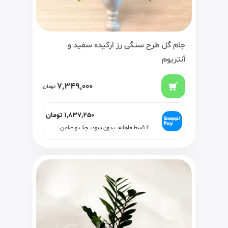
جام گل طرح سنگی رز ارکیده سفید و
آنتریوم
7,349,000
تومان
1,837,250
تومان
۴ قسط ماهانه. بدون سود، چک و ضامن.