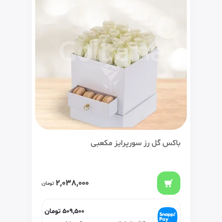
باکس گل رز سورپرایز مکعبی
2,038,000
تومان
509,500
تومان