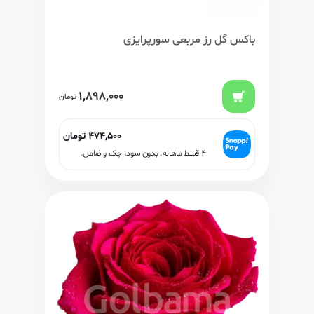
باکس گل رز مربعی سورپرایزی
1,898,000
تومان
474,500
تومان
۴ قسط ماهانه. بدون سود، چک و ضامن.