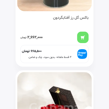
باکس گل رز آفتابگردون
2,662,000
تومان
665,500
تومان
۴ قسط ماهانه. بدون سود، چک و ضامن.