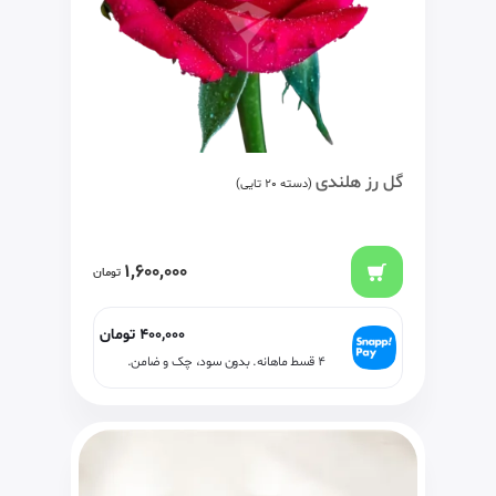
گل رز هلندی
(دسته 20 تایی)
1,600,000
تومان
400,000
تومان
۴ قسط ماهانه. بدون سود، چک و ضامن.