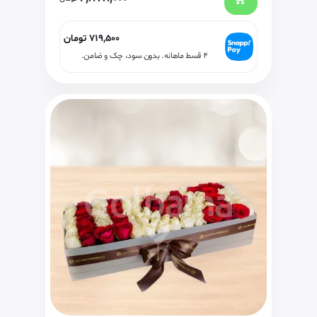
719,500
تومان
۴ قسط ماهانه. بدون سود، چک و ضامن.