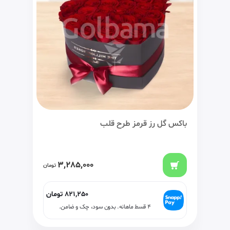
باکس گل رز قرمز طرح قلب
3,285,000
تومان
821,250
تومان
۴ قسط ماهانه. بدون سود، چک و ضامن.