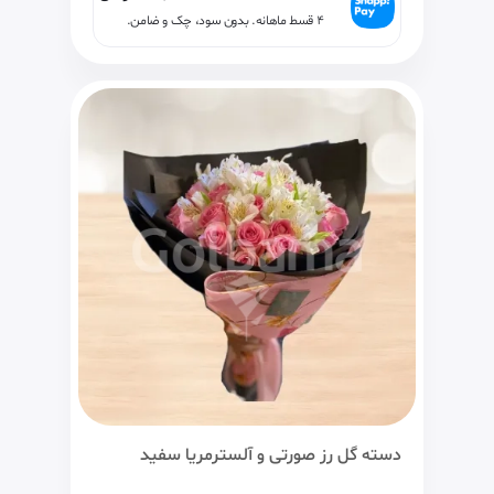
۴ قسط ماهانه. بدون سود، چک و ضامن.
دسته گل رز صورتی و آلسترمریا سفید