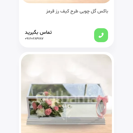
باکس گل چوبی طرح کیف رز قرمز
تماس بگیرید
09120284787