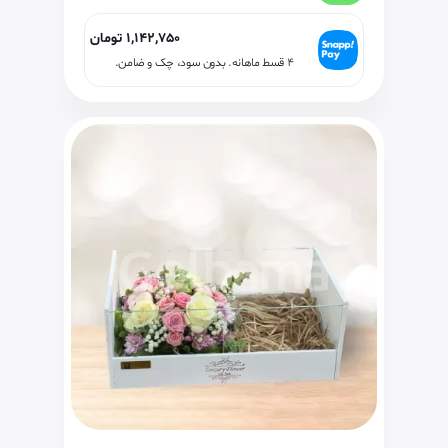
1,142,750
تومان
۴ قسط ماهانه. بدون سود، چک و ضامن.