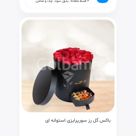
۴ قسط ماهانه. بدون سود، چک و ضامن.
باکس گل رز سورپرایزی استوانه ای