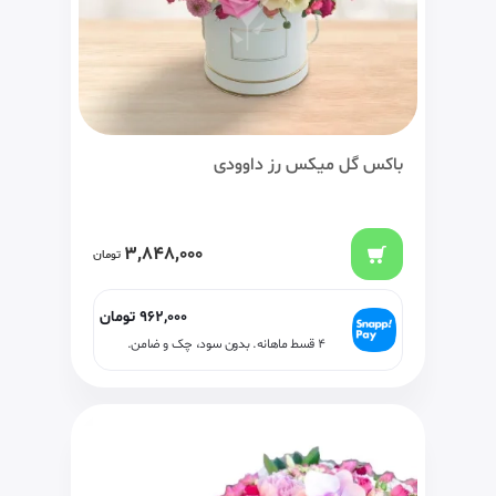
باکس گل میکس رز داوودی
3,848,000
تومان
962,000
تومان
۴ قسط ماهانه. بدون سود، چک و ضامن.