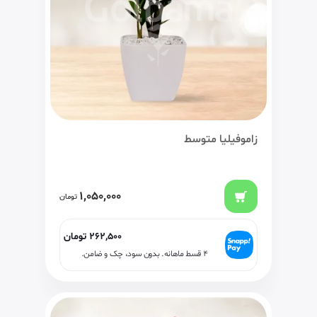
زاموفیلیا متوسط
1,050,000
تومان
262,500
تومان
۴ قسط ماهانه. بدون سود، چک و ضامن.