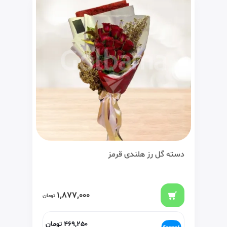
دسته گل رز هلندی قرمز
1,877,000
تومان
469,250
تومان