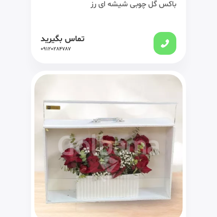
باکس گل چوبی شیشه ای رز
تماس بگیرید
09120284787