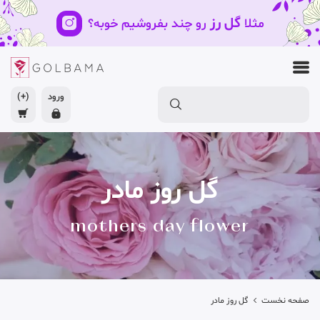
گل رز
مثلا
رو چند بفروشیم خوبه؟
ورود
(+)
گل روز مادر
mothers day flower
صفحه نخست
گل روز مادر