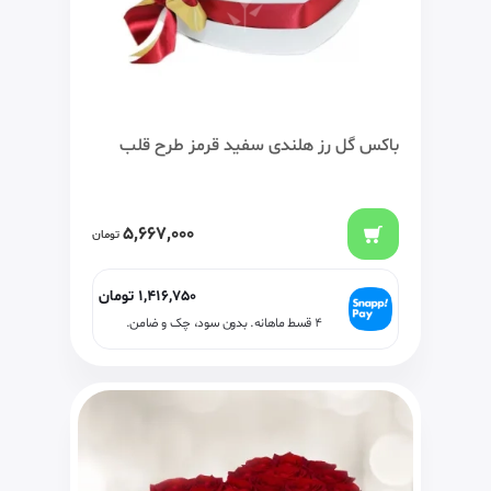
باکس گل رز هلندی سفید قرمز طرح قلب
5,667,000
تومان
1,416,750
تومان
۴ قسط ماهانه. بدون سود، چک و ضامن.