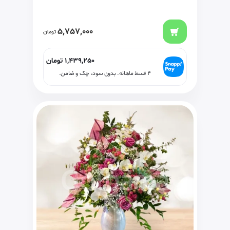
5,757,000
تومان
1,439,250
تومان
۴ قسط ماهانه. بدون سود، چک و ضامن.