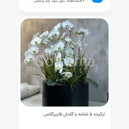
۴ قسط ماهانه. بدون سود، چک و ضامن.
ارکیده 5 شاخه با گلدان فایبرگلاس