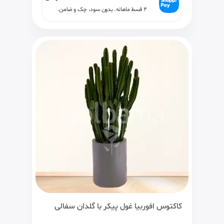
۴ قسط ماهانه. بدون سود، چک و ضامن.
کاکتوس افوربیا غول پیکر با گلدان سفالی