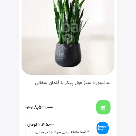
سانسوریا سبز غول پیکر با گلدان سفالی
8,500,000
تومان
2,125,000
تومان
۴ قسط ماهانه. بدون سود، چک و ضامن.