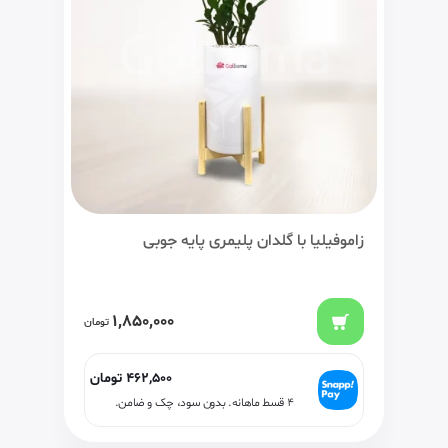
زاموفیلیا با گلدان پلیمری پایه جوبی
1,850,000
تومان
462,500
تومان
۴ قسط ماهانه. بدون سود، چک و ضامن.