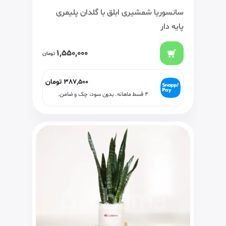
سانسوریا شمشیری ابلق با گلدان پلیمری
پایه دار
1,550,000
تومان
387,500
تومان
۴ قسط ماهانه. بدون سود، چک و ضامن.