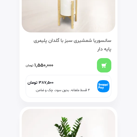
سانسوریا شمشیری سبز با گلدان پلیمری
پایه دار
1,550,000
تومان
387,500
تومان
۴ قسط ماهانه. بدون سود، چک و ضامن.