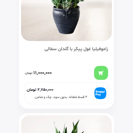
زاموفیلیا غول پیکر با گلدان سفالی
11,000,000
تومان
2,750,000
تومان
۴ قسط ماهانه. بدون سود، چک و ضامن.