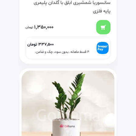
سانسوریا شمشیری ابلق با گلدان پلیمری
پایه فلزی
1,350,000
تومان
337,500
تومان
۴ قسط ماهانه. بدون سود، چک و ضامن.