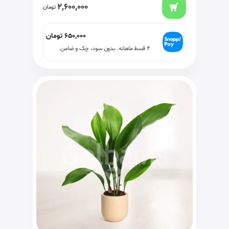
2,600,000
تومان
650,000
تومان
۴ قسط ماهانه. بدون سود، چک و ضامن.