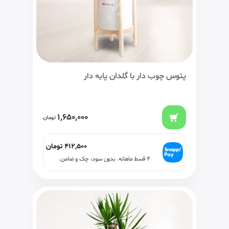
پتوس چوب دار با گلدان پایه دار
1,650,000
تومان
412,500
تومان
۴ قسط ماهانه. بدون سود، چک و ضامن.