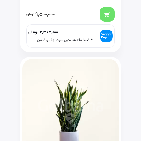
9,500,000
تومان
2,375,000
تومان
۴ قسط ماهانه. بدون سود، چک و ضامن.