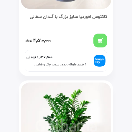
کاکتوس افوربیا سایز بزرگ با گلدان سفالی
4,510,000
تومان
1,127,500
تومان
۴ قسط ماهانه. بدون سود، چک و ضامن.