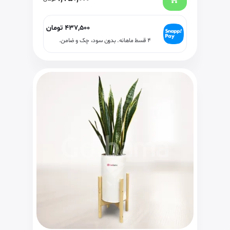
437,500
تومان
۴ قسط ماهانه. بدون سود، چک و ضامن.