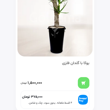
یوکا با گلدان فلزی
1,500,000
تومان
375,000
تومان
۴ قسط ماهانه. بدون سود، چک و ضامن.