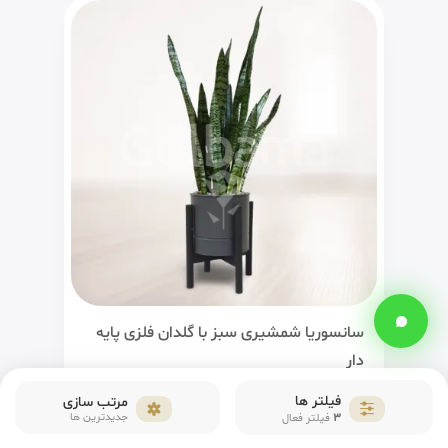
سانسوریا شمشیری سبز با گلدان فلزی پایه
دار
فیلتر ها
مرتب سازی
1,100,000
تومان
3
جدیدترین ها
فیلتر فعال