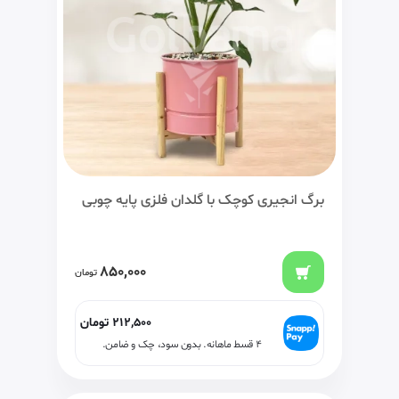
برگ انجیری کوچک با گلدان فلزی پایه چوبی
850,000
تومان
212,500
تومان
۴ قسط ماهانه. بدون سود، چک و ضامن.