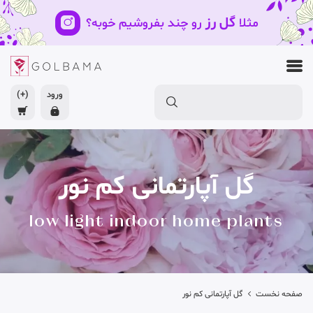
گل رز
مثلا
رو چند بفروشیم خوبه؟
ورود
(+)
گل آپارتمانی کم نور
low light indoor home plants
صفحه نخست
گل آپارتمانی کم نور